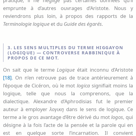
pratique, il ne néglige pas certaines données qu’il
emprunte à d’autres ouvrages d’Aristote. Nous y
reviendrons plus loin, à propos des rapports de la
Terminologie logique
et du
Guide des égarés
.
3. LES SENS MULTIPLES DU TERME HIGGAYON
(LOGIQUE) — CONTROVERSE RABBINIQUE À
PROPOS DE CE MOT.
On sait que le terme
Logique
était inconnu d’Aristote
[18]
. On n’en retrouve pas de trace antérieurement à
l’époque de Cicéron, où le mot
logica
signifiait moins la
logique, telle que nous la comprenons, que la
dialectique. Alexandre d’Aphrodisias fut le premier
auteur à employer
λογικη
dans le sens de logique. Ce
terme a le gros avantage d’être dérivé du mot
logos
, qui
désigne à la fois l’acte de la pensée et la parole qui en
est en quelque sorte l’incarnation. Il convient