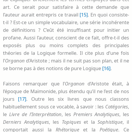
art. Ce serait pour satisfaire à cette demande que
l’auteur aurait entrepris ce travail
[15]
. En quoi consiste-
t-il ? Est-ce un simple vocabulaire, une série incohérente
de définitions ? C’eût été insuffisant pour initier un
profane. Aussi l’auteur, conscient de ce fait, offre-t-il des
exposés plus ou moins complets des principales
théories de la Logique formelle. Il cite plus d’une fois
l’
Organon
d’Aristote ; mais il ne suit pas son plan, et il ne
se borne pas à des notions de pure Logique
[16]
.
Faisons remarquer que l’
Organon
d’Aristote était, à
l’époque de Maïmonide, plus étendu qu’il ne l’est de nos
jours
[17]
. Outre les six livres que nous classons
habituellement sous ce vocable, à savoir : les
Catégories
,
le
Livre de l’Interprétation
, les
Premiers Analytiques
, les
Derniers Analytiques
, les
Topiques
et la
Sophistique
, il
comportait aussi la
Rhétorique
et la
Poétique
. Ce