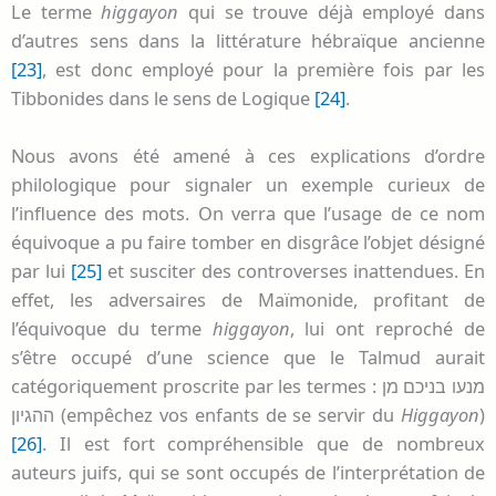
Le terme
higgayon
qui se trouve déjà employé dans
d’autres sens dans la littérature hébraïque ancienne
[23]
, est donc employé pour la première fois par les
Tibbonides dans le sens de Logique
[24]
.
Nous avons été amené à ces explications d’ordre
philologique pour signaler un exemple curieux de
l’influence des mots. On verra que l’usage de ce nom
équivoque a pu faire tomber en disgrâce l’objet désigné
par lui
[25]
et susciter des controverses inattendues. En
effet, les adversaires de Maïmonide, profitant de
l’équivoque du terme
higgayon
, lui ont reproché de
s’être occupé d’une science que le Talmud aurait
catégoriquement proscrite par les termes :
מנעו בניכם מן
ההגיון
(empêchez vos enfants de se servir du
Higgayon
)
[26]
. Il est fort compréhensible que de nombreux
auteurs juifs, qui se sont occupés de l’interprétation de