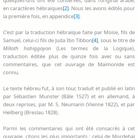
quelques-uns ont été conservés, dans l’original arabe,
en caractères hébraïques
[2]
. Nous les avons édités pour
la première fois, en appendice
[3]
.
C’est par la traduction hébraïque faite par Moïse, fils de
Samuel, celui-ci fils de Juda Ibn Tibbon
[4]
, sous le titre de
Milloth hahiggayon
(Les termes de la Logique),
traduction éditée plus de quinze fois avec ou sans
commentaires, que cet ouvrage de Maïmonide est
connu.
Le texte hébreu fut, à son tour, traduit et publié en latin
par Sébastien Munster (Bâle 1527) et en allemand, à
deux reprises, par M. S. Neumann (Vienne 1822), et par
Heilberg (Breslau 1828).
Parmi les commentaires qui ont été consacrés à cet
ouvrage, citons les plus importants : celui de Mordehai