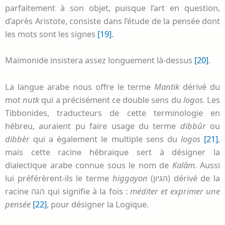
parfaitement à son objet, puisque l’art en question,
d’après Aristote, consiste dans l’étude de la pensée dont
les mots sont les signes
[19]
.
Maïmonide insistera assez longuement là-dessus
[20]
.
La langue arabe nous offre le terme
Mantik
dérivé du
mot
nutk
qui a précisément ce double sens du
logos
. Les
Tibbonides, traducteurs de cette terminologie en
hébreu, auraient pu faire usage du terme
dibbûr
ou
dibbèr
qui a également le multiple sens du
logos
[21]
,
mais cette racine hébraïque sert à désigner la
dialectique arabe connue sous le nom de
Kalâm
. Aussi
lui préférèrent-ils le terme
higgayon
(
הגיון
) dérivé de la
racine
הגה
qui signifie à la fois :
méditer et exprimer une
pensée
[22]
, pour désigner la Logique.