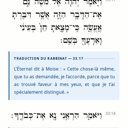
וַיֹּ֤אמֶר יְהֹוָה֙ אֶל־מֹשֶׁ֔ה גַּ֣ם
אֶת־הַדָּבָ֥ר הַזֶּ֛ה אֲשֶׁ֥ר דִּבַּ֖רְתָּ
אֶֽעֱשֶׂ֑ה כִּֽי־מָצָ֤אתָ חֵן֙ בְּעֵינַ֔י
וָאֵדָעֲךָ֖ בְּשֵֽׁם׃
TRADUCTION DU RABBINAT — 33:17
L’Éternel dit à Moïse : « Cette chose-là même,
que tu as demandée, je l’accorde, parce que tu
as trouvé faveur à mes yeux, et que je t’ai
spécialement distingué. »
וַיֹּאמַ֑ר הַרְאֵ֥נִי נָ֖א אֶת־כְּבֹדֶֽךָ׃
33:18