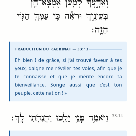
וְאֵדָ֣עֲךָ֔ לְמַ֥עַן אֶמְצָא־חֵ֖ן
בְּעֵינֶ֑יךָ וּרְאֵ֕ה כִּ֥י עַמְּךָ֖ הַגּ֥וֹי
הַזֶּֽה׃
TRADUCTION DU RABBINAT — 33:13
Eh bien ! de grâce, si j’ai trouvé faveur à tes
yeux, daigne me révéler tes voies, afin que je
te connaisse et que je mérite encore ta
bienveillance. Songe aussi que c’est ton
peuple, cette nation ! »
וַיֹּאמַ֑ר פָּנַ֥י יֵלֵ֖כוּ וַהֲנִחֹ֥תִי לָֽךְ׃
33:14