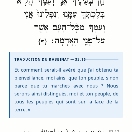
חֵ֤ן בְּעֵינֶ֙יךָ֙ אֲנִ֣י וְעַמֶּ֔ךָ הֲל֖וֹא
בְּלֶכְתְּךָ֣ עִמָּ֑נוּ וְנִפְלִ֙ינוּ֙ אֲנִ֣י
וְעַמְּךָ֔ מִכׇּ֨ל־הָעָ֔ם אֲשֶׁ֖ר
עַל־פְּנֵ֥י הָאֲדָמָֽה׃
{פ}
TRADUCTION DU RABBINAT — 33:16
Et comment serait-il avéré que j’ai obtenu ta
bienveillance, moi ainsi que ton peuple, sinon
parce que tu marches avec nous ? Nous
serons ainsi distingués, moi et ton peuple, de
tous les peuples qui sont sur la face de la
terre. »
33:17