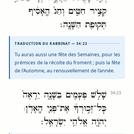
קְצִ֣יר חִטִּ֑ים וְחַג֙ הָֽאָסִ֔יף
תְּקוּפַ֖ת הַשָּׁנָֽה׃
TRADUCTION DU RABBINAT — 34:22
Tu auras aussi une fête des Semaines, pour les
prémices de la récolte du froment ; puis la fête
de l’Automne, au renouvellement de l’année.
שָׁלֹ֥שׁ פְּעָמִ֖ים בַּשָּׁנָ֑ה יֵרָאֶה֙
34:23
כׇּל־זְכ֣וּרְךָ֔ אֶת־פְּנֵ֛י הָֽאָדֹ֥ן
׀
יְהֹוָ֖ה אֱלֹהֵ֥י יִשְׂרָאֵֽל׃