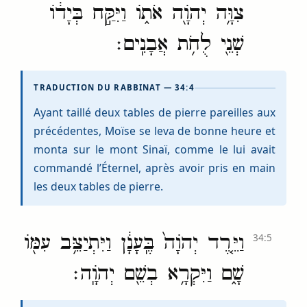
צִוָּ֥ה יְהֹוָ֖ה אֹת֑וֹ וַיִּקַּ֣ח בְּיָד֔וֹ
שְׁנֵ֖י לֻחֹ֥ת אֲבָנִֽים׃
TRADUCTION DU RABBINAT — 34:4
Ayant taillé deux tables de pierre pareilles aux
précédentes, Moïse se leva de bonne heure et
monta sur le mont Sinaï, comme le lui avait
commandé l’Éternel, après avoir pris en main
les deux tables de pierre.
וַיֵּ֤רֶד יְהֹוָה֙ בֶּֽעָנָ֔ן וַיִּתְיַצֵּ֥ב עִמּ֖וֹ
34:5
שָׁ֑ם וַיִּקְרָ֥א בְשֵׁ֖ם יְהֹוָֽה׃