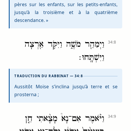
pères sur les enfants, sur les petits-enfants,
jusqu’à la troisième et à la quatrième
descendance. »
וַיְמַהֵ֖ר מֹשֶׁ֑ה וַיִּקֹּ֥ד אַ֖רְצָה
34:8
וַיִּשְׁתָּֽחוּ׃
TRADUCTION DU RABBINAT — 34:8
Aussitôt Moïse s’inclina jusqu’à terre et se
prosterna ;
וַיֹּ֡אמֶר אִם־נָא֩ מָצָ֨אתִי חֵ֤ן
34:9