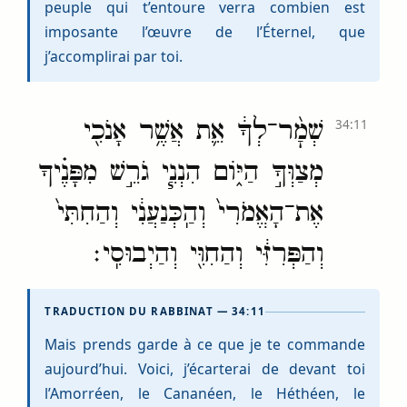
peuple qui t’entoure verra combien est
imposante l’œuvre de l’Éternel, que
j’accomplirai par toi.
שְׁמׇ֨ר־לְךָ֔ אֵ֛ת אֲשֶׁ֥ר אָנֹכִ֖י
34:11
מְצַוְּךָ֣ הַיּ֑וֹם הִנְנִ֧י גֹרֵ֣שׁ מִפָּנֶ֗יךָ
אֶת־הָאֱמֹרִי֙ וְהַֽכְּנַעֲנִ֔י וְהַחִתִּי֙
וְהַפְּרִזִּ֔י וְהַחִוִּ֖י וְהַיְבוּסִֽי׃
TRADUCTION DU RABBINAT — 34:11
Mais prends garde à ce que je te commande
aujourd’hui. Voici, j’écarterai de devant toi
l’Amorréen, le Cananéen, le Héthéen, le