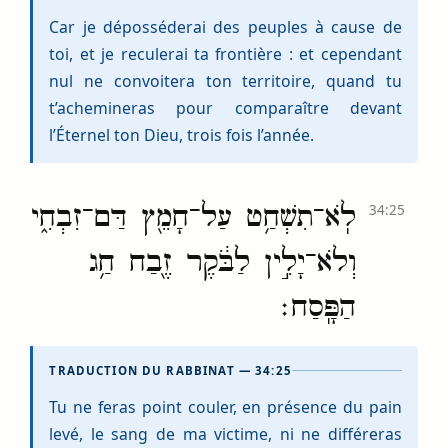
Car je déposséderai des peuples à cause de
toi, et je reculerai ta frontière : et cependant
nul ne convoitera ton territoire, quand tu
t’achemineras pour comparaître devant
l’Éternel ton Dieu, trois fois l’année.
לֹֽא־תִשְׁחַ֥ט עַל־חָמֵ֖ץ דַּם־זִבְחִ֑י
34:25
וְלֹא־יָלִ֣ין לַבֹּ֔קֶר זֶ֖בַח חַ֥ג
הַפָּֽסַח׃
TRADUCTION DU RABBINAT — 34:25
Tu ne feras point couler, en présence du pain
levé, le sang de ma victime, ni ne différeras