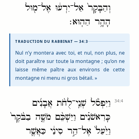
וְהַבָּקָר֙ אַל־יִרְע֔וּ אֶל־מ֖וּל
הָהָ֥ר הַהֽוּא׃
TRADUCTION DU RABBINAT — 34:3
Nul n’y montera avec toi, et nul, non plus, ne
doit paraître sur toute la montagne ; qu’on ne
laisse même paître aux environs de cette
montagne ni menu ni gros bétail. »
וַיִּפְסֹ֡ל שְׁנֵֽי־לֻחֹ֨ת אֲבָנִ֜ים
34:4
כָּרִאשֹׁנִ֗ים וַיַּשְׁכֵּ֨ם מֹשֶׁ֤ה בַבֹּ֙קֶר֙
וַיַּ֙עַל֙ אֶל־הַ֣ר סִינַ֔י כַּאֲשֶׁ֛ר