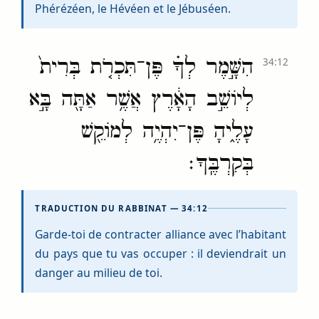
Phérézéen, le Hévéen et le Jébuséen.
הִשָּׁ֣מֶר לְךָ֗ פֶּן־תִּכְרֹ֤ת בְּרִית֙
34:12
לְיוֹשֵׁ֣ב הָאָ֔רֶץ אֲשֶׁ֥ר אַתָּ֖ה בָּ֣א
עָלֶ֑יהָ פֶּן־יִהְיֶ֥ה לְמוֹקֵ֖שׁ
בְּקִרְבֶּֽךָ׃
TRADUCTION DU RABBINAT — 34:12
Garde-toi de contracter alliance avec l’habitant
du pays que tu vas occuper : il deviendrait un
danger au milieu de toi.