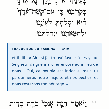
בְּעֵינֶ֙יךָ֙ אֲדֹנָ֔י יֵֽלֶךְ־נָ֥א אֲדֹנָ֖י
בְּקִרְבֵּ֑נוּ כִּ֤י עַם־קְשֵׁה־עֹ֙רֶף֙
ה֔וּא וְסָלַחְתָּ֛ לַעֲוֺנֵ֥נוּ
וּלְחַטָּאתֵ֖נוּ וּנְחַלְתָּֽנוּ׃
TRADUCTION DU RABBINAT — 34:9
et il dit ; « Ah ! si j’ai trouvé faveur à tes yeux,
Seigneur, daigne marcher encore au milieu de
nous ! Oui, ce peuple est indocile, mais tu
pardonneras notre iniquité et nos péchés, et
nous resterons ton héritage. »
וַיֹּ֗אמֶר הִנֵּ֣ה אָנֹכִי֮ כֹּרֵ֣ת בְּרִית֒
34:10