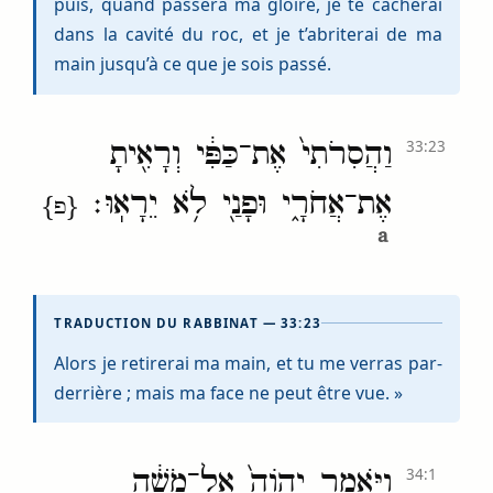
puis, quand passera ma gloire, je te cacherai
dans la cavité du roc, et je t’abriterai de ma
main jusqu’à ce que je sois passé.
וַהֲסִרֹתִי֙ אֶת־כַּפִּ֔י וְרָאִ֖יתָ
33:23
אֶת־אֲחֹרָ֑י וּפָנַ֖י לֹ֥א יֵרָאֽוּ׃
{פ}
a
TRADUCTION DU RABBINAT — 33:23
Alors je retirerai ma main, et tu me verras par-
derrière ; mais ma face ne peut être vue. »
וַיֹּ֤אמֶר יְהֹוָה֙ אֶל־מֹשֶׁ֔ה
34:1