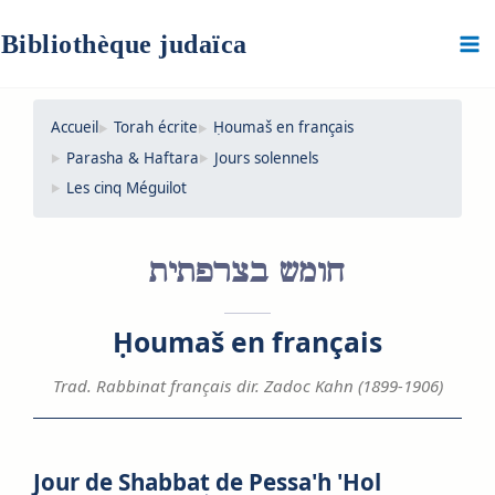
Aller
au
Bibliothèque judaïca
contenu
Accueil
Torah écrite
Ḥoumaš en français
Parasha & Haftara
Jours solennels
Les cinq Méguilot
חומש בצרפתית
Ḥoumaš en français
Trad. Rabbinat français dir. Zadoc Kahn (1899-1906)
Jour de Shabbat de Pessa'h 'Hol