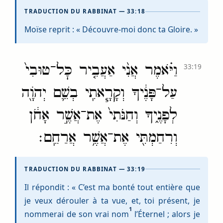
TRADUCTION DU RABBINAT — 33:18
Moïse reprit : « Découvre-moi donc ta Gloire. »
וַיֹּ֗אמֶר אֲנִ֨י אַעֲבִ֤יר כׇּל־טוּבִי֙
33:19
עַל־פָּנֶ֔יךָ וְקָרָ֧אתִֽי בְשֵׁ֛ם יְהֹוָ֖ה
לְפָנֶ֑יךָ וְחַנֹּתִי֙ אֶת־אֲשֶׁ֣ר אָחֹ֔ן
וְרִחַמְתִּ֖י אֶת־אֲשֶׁ֥ר אֲרַחֵֽם׃
TRADUCTION DU RABBINAT — 33:19
Il répondit : « C’est ma bonté tout entière que
je veux dérouler à ta vue, et, toi présent, je
1
nommerai de son vrai nom
l’Éternel ; alors je