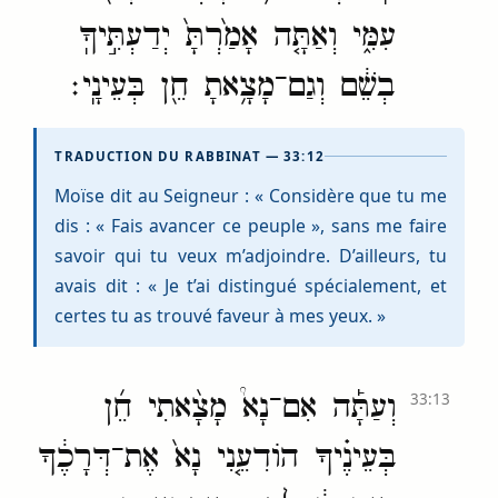
עִמִּ֑י וְאַתָּ֤ה אָמַ֙רְתָּ֙ יְדַעְתִּ֣יךָֽ
בְשֵׁ֔ם וְגַם־מָצָ֥אתָ חֵ֖ן בְּעֵינָֽי׃
TRADUCTION DU RABBINAT — 33:12
Moïse dit au Seigneur : « Considère que tu me
dis : « Fais avancer ce peuple », sans me faire
savoir qui tu veux m’adjoindre. D’ailleurs, tu
avais dit : « Je t’ai distingué spécialement, et
certes tu as trouvé faveur à mes yeux. »
וְעַתָּ֡ה אִם־נָא֩ מָצָ֨אתִי חֵ֜ן
33:13
בְּעֵינֶ֗יךָ הוֹדִעֵ֤נִי נָא֙ אֶת־דְּרָכֶ֔ךָ