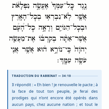
נֶ֤גֶד כׇּֽל־עַמְּךָ֙ אֶעֱשֶׂ֣ה נִפְלָאֹ֔ת
אֲשֶׁ֛ר לֹֽא־נִבְרְא֥וּ בְכׇל־הָאָ֖רֶץ
וּבְכׇל־הַגּוֹיִ֑ם וְרָאָ֣ה כׇל־הָ֠עָ֠ם
אֲשֶׁר־אַתָּ֨ה בְקִרְבּ֜וֹ אֶת־מַעֲשֵׂ֤ה
יְהֹוָה֙ כִּֽי־נוֹרָ֣א ה֔וּא אֲשֶׁ֥ר אֲנִ֖י
עֹשֶׂ֥ה עִמָּֽךְ׃
TRADUCTION DU RABBINAT — 34:10
Il répondit : « Eh bien ! je renouvelle le pacte ; à
la face de tout ton peuple, je ferai des
prodiges qui n’ont encore été opérés dans
aucun pays, chez aucune nation ; et tout le