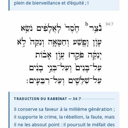
plein de bienveillance et d’équité ; l
b
נֹ
34:7
צֵ֥ר
חֶ֙סֶד֙ לָאֲלָפִ֔ים נֹשֵׂ֥א
עָוֺ֛ן וָפֶ֖שַׁע וְחַטָּאָ֑ה וְנַקֵּה֙ לֹ֣א
יְנַקֶּ֔ה פֹּקֵ֣ד
׀
עֲוֺ֣ן אָב֗וֹת
עַל־בָּנִים֙ וְעַל־בְּנֵ֣י בָנִ֔ים
עַל־שִׁלֵּשִׁ֖ים וְעַל־רִבֵּעִֽים׃
TRADUCTION DU RABBINAT — 34:7
il conserve sa faveur à la millième génération ;
il supporte le crime, la rébellion, la faute, mais
il ne les absout point : il poursuit le méfait des