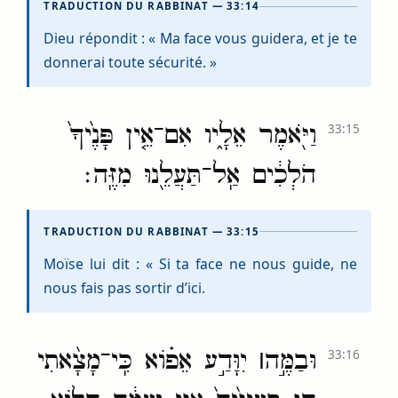
TRADUCTION DU RABBINAT — 33:14
Dieu répondit : « Ma face vous guidera, et je te
donnerai toute sécurité. »
וַיֹּ֖אמֶר אֵלָ֑יו אִם־אֵ֤ין פָּנֶ֙יךָ֙
33:15
הֹלְכִ֔ים אַֽל־תַּעֲלֵ֖נוּ מִזֶּֽה׃
TRADUCTION DU RABBINAT — 33:15
Moïse lui dit : « Si ta face ne nous guide, ne
nous fais pas sortir d’ici.
וּבַמֶּ֣ה
׀
יִוָּדַ֣ע אֵפ֗וֹא כִּֽי־מָצָ֨אתִי
33:16