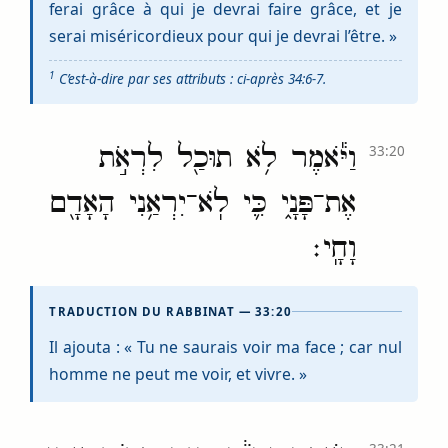
ferai grâce à qui je devrai faire grâce, et je
serai miséricordieux pour qui je devrai l’être. »
1
C’est-à-dire par ses attributs : ci-après 34:6-7.
וַיֹּ֕אמֶר לֹ֥א תוּכַ֖ל לִרְאֹ֣ת
33:20
אֶת־פָּנָ֑י כִּ֛י לֹֽא־יִרְאַ֥נִי הָאָדָ֖ם
וָחָֽי׃
TRADUCTION DU RABBINAT — 33:20
Il ajouta : « Tu ne saurais voir ma face ; car nul
homme ne peut me voir, et vivre. »