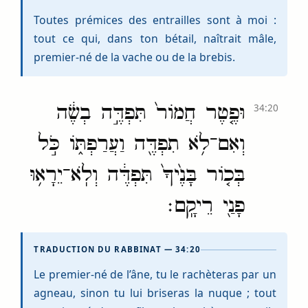
Toutes prémices des entrailles sont à moi :
tout ce qui, dans ton bétail, naîtrait mâle,
premier-né de la vache ou de la brebis.
וּפֶ֤טֶר חֲמוֹר֙ תִּפְדֶּ֣ה בְשֶׂ֔ה
34:20
וְאִם־לֹ֥א תִפְדֶּ֖ה וַעֲרַפְתּ֑וֹ כֹּ֣ל
בְּכ֤וֹר בָּנֶ֙יךָ֙ תִּפְדֶּ֔ה וְלֹֽא־יֵרָא֥וּ
פָנַ֖י רֵיקָֽם׃
TRADUCTION DU RABBINAT — 34:20
Le premier-né de l’âne, tu le rachèteras par un
agneau, sinon tu lui briseras la nuque ; tout