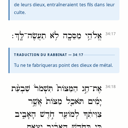
de leurs dieux, entraîneraient tes fils dans leur
culte.
אֱלֹהֵ֥י מַסֵּכָ֖ה לֹ֥א תַעֲשֶׂה־לָּֽךְ׃
34:17
TRADUCTION DU RABBINAT — 34:17
Tu ne te fabriqueras point des dieux de métal.
אֶת־חַ֣ג הַמַּצּוֹת֮ תִּשְׁמֹר֒ שִׁבְעַ֨ת
34:18
יָמִ֜ים תֹּאכַ֤ל מַצּוֹת֙ אֲשֶׁ֣ר
צִוִּיתִ֔ךָ לְמוֹעֵ֖ד חֹ֣דֶשׁ הָאָבִ֑יב
כִּ֚י בְּחֹ֣דֶשׁ הָֽאָבִ֔יב יָצָ֖אתָ