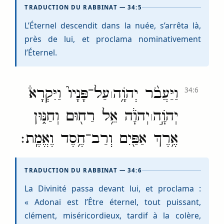
TRADUCTION DU RABBINAT — 34:5
L’Éternel descendit dans la nuée, s’arrêta là,
près de lui, et proclama nominativement
l’Éternel.
וַיַּעֲבֹ֨ר יְהֹוָ֥ה
עַל־פָּנָיו֮ וַיִּקְרָא֒
34:6
׀
יְהֹוָ֣ה
יְהֹוָ֔ה אֵ֥ל רַח֖וּם וְחַנּ֑וּן
׀
אֶ֥רֶךְ אַפַּ֖יִם וְרַב־חֶ֥סֶד וֶאֱמֶֽת׃
TRADUCTION DU RABBINAT — 34:6
La Divinité passa devant lui, et proclama :
« Adonaï est l’Être éternel, tout puissant,
clément, miséricordieux, tardif à la colère,