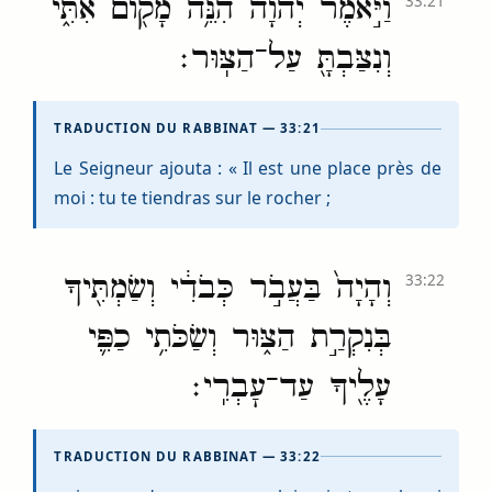
וַיֹּ֣אמֶר יְהֹוָ֔ה הִנֵּ֥ה מָק֖וֹם אִתִּ֑י
33:21
וְנִצַּבְתָּ֖ עַל־הַצּֽוּר׃
TRADUCTION DU RABBINAT — 33:21
Le Seigneur ajouta : « Il est une place près de
moi : tu te tiendras sur le rocher ;
וְהָיָה֙ בַּעֲבֹ֣ר כְּבֹדִ֔י וְשַׂמְתִּ֖יךָ
33:22
בְּנִקְרַ֣ת הַצּ֑וּר וְשַׂכֹּתִ֥י כַפִּ֛י
עָלֶ֖יךָ עַד־עׇבְרִֽי׃
TRADUCTION DU RABBINAT — 33:22