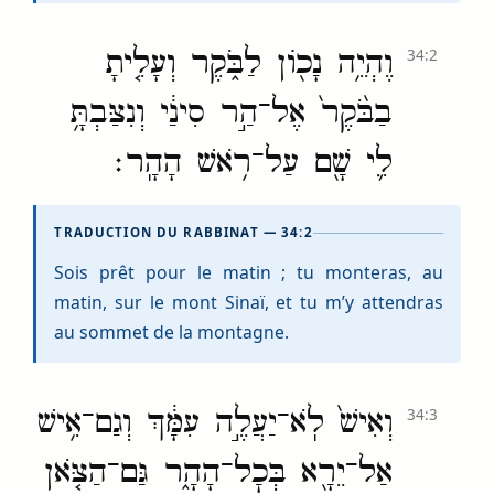
וֶהְיֵ֥ה נָכ֖וֹן לַבֹּ֑קֶר וְעָלִ֤יתָ
34:2
בַבֹּ֙קֶר֙ אֶל־הַ֣ר סִינַ֔י וְנִצַּבְתָּ֥
לִ֛י שָׁ֖ם עַל־רֹ֥אשׁ הָהָֽר׃
TRADUCTION DU RABBINAT — 34:2
Sois prêt pour le matin ; tu monteras, au
matin, sur le mont Sinaï, et tu m’y attendras
au sommet de la montagne.
וְאִישׁ֙ לֹֽא־יַעֲלֶ֣ה עִמָּ֔ךְ וְגַם־אִ֥ישׁ
34:3
אַל־יֵרָ֖א בְּכׇל־הָהָ֑ר גַּם־הַצֹּ֤אן