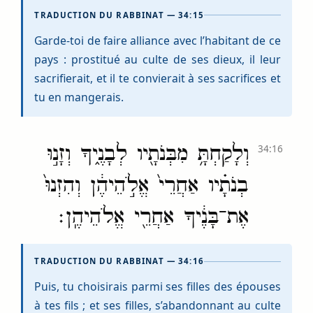
TRADUCTION DU RABBINAT — 34:15
Garde-toi de faire alliance avec l’habitant de ce
pays : prostitué au culte de ses dieux, il leur
sacrifierait, et il te convierait à ses sacrifices et
tu en mangerais.
וְלָקַחְתָּ֥ מִבְּנֹתָ֖יו לְבָנֶ֑יךָ וְזָנ֣וּ
34:16
בְנֹתָ֗יו אַחֲרֵי֙ אֱלֹ֣הֵיהֶ֔ן וְהִזְנוּ֙
אֶת־בָּנֶ֔יךָ אַחֲרֵ֖י אֱלֹהֵיהֶֽן׃
TRADUCTION DU RABBINAT — 34:16
Puis, tu choisirais parmi ses filles des épouses
à tes fils ; et ses filles, s’abandonnant au culte