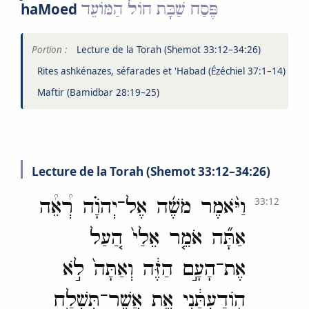
פֶּסַח שַׁבָּת חוֹל הַמּוֹעֵד
haMoed
Portion :
Lecture de la Torah (Shemot 33:12–34:26)
Rites ashkénazes, séfarades et 'Habad (Ézéchiel 37:1–14)
Maftir (Bamidbar 28:19–25)
Lecture de la Torah (Shemot 33:12–34:26)
וַיֹּ֨אמֶר מֹשֶׁ֜ה אֶל־יְהֹוָ֗ה רְ֠אֵ֠ה
33:12
אַתָּ֞ה אֹמֵ֤ר אֵלַי֙ הַ֚עַל
אֶת־הָעָ֣ם הַזֶּ֔ה וְאַתָּה֙ לֹ֣א
הֽוֹדַעְתַּ֔נִי אֵ֥ת אֲשֶׁר־תִּשְׁלַ֖ח