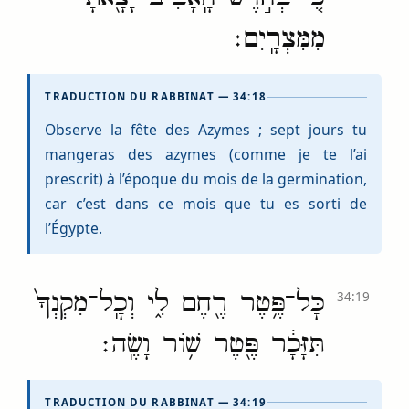
מִמִּצְרָֽיִם׃
TRADUCTION DU RABBINAT — 34:18
Observe la fête des Azymes ; sept jours tu
mangeras des azymes (comme je te l’ai
prescrit) à l’époque du mois de la germination,
car c’est dans ce mois que tu es sorti de
l’Égypte.
כׇּל־פֶּ֥טֶר רֶ֖חֶם לִ֑י וְכׇֽל־מִקְנְךָ֙
34:19
תִּזָּכָ֔ר פֶּ֖טֶר שׁ֥וֹר וָשֶֽׂה׃
TRADUCTION DU RABBINAT — 34:19