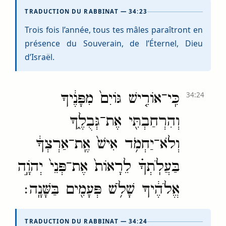
TRADUCTION DU RABBINAT — 34:23
Trois fois l’année, tous tes mâles paraîtront en
présence du Souverain, de l’Éternel, Dieu
d’Israël.
כִּֽי־אוֹרִ֤ישׁ גּוֹיִם֙ מִפָּנֶ֔יךָ
34:24
וְהִרְחַבְתִּ֖י אֶת־גְּבֻלֶ֑ךָ
וְלֹא־יַחְמֹ֥ד אִישׁ֙ אֶֽת־אַרְצְךָ֔
בַּעֲלֹֽתְךָ֗ לֵרָאוֹת֙ אֶת־פְּנֵי֙ יְהֹוָ֣ה
אֱלֹהֶ֔יךָ שָׁלֹ֥שׁ פְּעָמִ֖ים בַּשָּׁנָֽה׃
TRADUCTION DU RABBINAT — 34:24