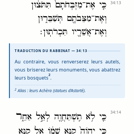
כִּ֤י אֶת־מִזְבְּחֹתָם֙ תִּתֹּצ֔וּן
34:13
וְאֶת־מַצֵּבֹתָ֖ם תְּשַׁבֵּר֑וּן
וְאֶת־אֲשֵׁרָ֖יו תִּכְרֹתֽוּן׃
TRADUCTION DU RABBINAT — 34:13
Au contraire, vous renverserez leurs autels,
vous briserez leurs monuments, vous abattrez
2
leurs bosquets
.
2
Alias : leurs Achèra (statues d’Astarté).
ר
34:14
כִּ֛י לֹ֥א תִֽשְׁתַּחֲוֶ֖ה לְאֵ֣ל אַחֵ֑
כִּ֤י יְהֹוָה֙ קַנָּ֣א שְׁמ֔וֹ אֵ֥ל קַנָּ֖א