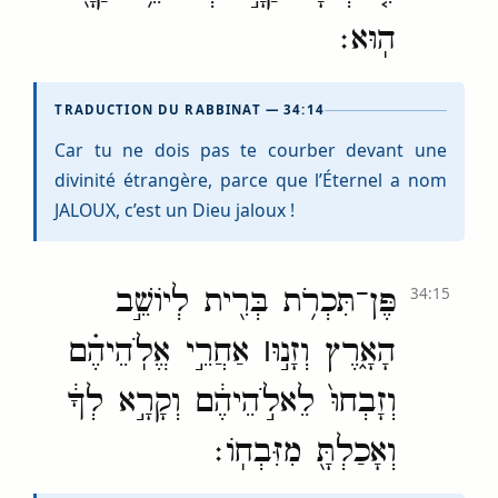
הֽוּא׃
TRADUCTION DU RABBINAT — 34:14
Car tu ne dois pas te courber devant une
divinité étrangère, parce que l’Éternel a nom
JALOUX, c’est un Dieu jaloux !
פֶּן־תִּכְרֹ֥ת בְּרִ֖ית לְיוֹשֵׁ֣ב
34:15
הָאָ֑רֶץ וְזָנ֣וּ
׀
אַחֲרֵ֣י אֱלֹֽהֵיהֶ֗ם
וְזָבְחוּ֙ לֵאלֹ֣הֵיהֶ֔ם וְקָרָ֣א לְךָ֔
וְאָכַלְתָּ֖ מִזִּבְחֽוֹ׃