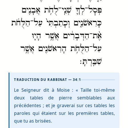
פְּסׇל־לְךָ֛ שְׁנֵֽי־לֻחֹ֥ת אֲבָנִ֖ים
כָּרִאשֹׁנִ֑ים וְכָתַבְתִּי֙ עַל־הַלֻּחֹ֔ת
אֶ֨ת־הַדְּבָרִ֔ים אֲשֶׁ֥ר הָי֛וּ
עַל־הַלֻּחֹ֥ת הָרִאשֹׁנִ֖ים אֲשֶׁ֥ר
שִׁבַּֽרְתָּ׃
TRADUCTION DU RABBINAT — 34:1
Le Seigneur dit à Moïse : « Taille toi-même
deux tables de pierre semblables aux
précédentes ; et je graverai sur ces tables les
paroles qui étaient sur les premières tables,
que tu as brisées.