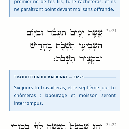
premier-né de tes fils, tu le rachèteras, et ils
ne paraîtront point devant moi sans offrande.
שֵׁ֤שֶׁת יָמִים֙ תַּעֲבֹ֔ד וּבַיּ֥וֹם
34:21
הַשְּׁבִיעִ֖י תִּשְׁבֹּ֑ת בֶּחָרִ֥ישׁ
וּבַקָּצִ֖יר תִּשְׁבֹּֽת׃
TRADUCTION DU RABBINAT — 34:21
Six jours tu travailleras, et le septième jour tu
chômeras ; labourage et moisson seront
interrompus.
וְחַ֤ג שָׁבֻעֹת֙ תַּעֲשֶׂ֣ה לְךָ֔ בִּכּוּרֵ֖י
34:22