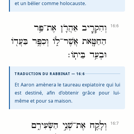
et un bélier comme holocauste.
וְהִקְרִ֧יב אַהֲרֹ֛ן אֶת־פַּ֥ר
16:6
הַחַטָּ֖את אֲשֶׁר־ל֑וֹ וְכִפֶּ֥ר בַּעֲד֖וֹ
וּבְעַ֥ד בֵּיתֽוֹ׃
TRADUCTION DU RABBINAT — 16:6
Et Aaron amènera le taureau expiatoire qui lui
est destiné, afin d’obtenir grâce pour lui-
même et pour sa maison.
וְלָקַ֖ח אֶת־שְׁנֵ֣י הַשְּׂעִירִ֑ם
16:7