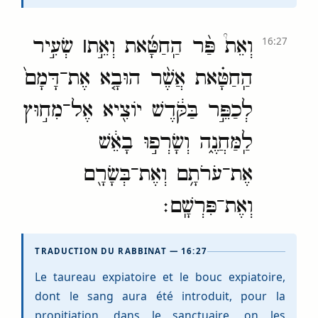
וְאֵת֩ פַּ֨ר הַֽחַטָּ֜את וְאֵ֣ת
׀
שְׂעִ֣יר
16:27
הַֽחַטָּ֗את אֲשֶׁ֨ר הוּבָ֤א אֶת־דָּמָם֙
לְכַפֵּ֣ר בַּקֹּ֔דֶשׁ יוֹצִ֖יא אֶל־מִח֣וּץ
לַֽמַּחֲנֶ֑ה וְשָׂרְפ֣וּ בָאֵ֔שׁ
אֶת־עֹרֹתָ֥ם וְאֶת־בְּשָׂרָ֖ם
וְאֶת־פִּרְשָֽׁם׃
TRADUCTION DU RABBINAT — 16:27
Le taureau expiatoire et le bouc expiatoire,
dont le sang aura été introduit, pour la
propitiation, dans le sanctuaire, on les