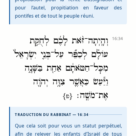
pour l’autel, propitiation en faveur des
pontifes et de tout le peuple réuni.
וְהָֽיְתָה־זֹּ֨את לָכֶ֜ם לְחֻקַּ֣ת
16:34
עוֹלָ֗ם לְכַפֵּ֞ר עַל־בְּנֵ֤י יִשְׂרָאֵל֙
מִכׇּל־חַטֹּאתָ֔ם אַחַ֖ת בַּשָּׁנָ֑ה
וַיַּ֕עַשׂ כַּאֲשֶׁ֛ר צִוָּ֥ה יְהֹוָ֖ה
אֶת־מֹשֶֽׁה׃
{פ}
TRADUCTION DU RABBINAT — 16:34
Que cela soit pour vous un statut perpétuel,
afin de relever les enfants d’Israël de tous