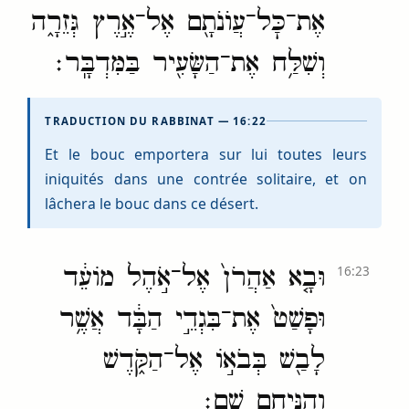
אֶת־כׇּל־עֲוֺנֹתָ֖ם אֶל־אֶ֣רֶץ גְּזֵרָ֑ה
וְשִׁלַּ֥ח אֶת־הַשָּׂעִ֖יר בַּמִּדְבָּֽר׃
TRADUCTION DU RABBINAT — 16:22
Et le bouc emportera sur lui toutes leurs
iniquités dans une contrée solitaire, et on
lâchera le bouc dans ce désert.
וּבָ֤א אַהֲרֹן֙ אֶל־אֹ֣הֶל מוֹעֵ֔ד
16:23
וּפָשַׁט֙ אֶת־בִּגְדֵ֣י הַבָּ֔ד אֲשֶׁ֥ר
לָבַ֖שׁ בְּבֹא֣וֹ אֶל־הַקֹּ֑דֶשׁ
וְהִנִּיחָ֖ם שָֽׁם׃