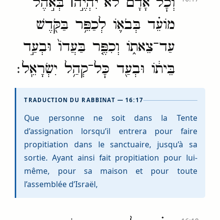
וְכׇל־אָדָ֞ם לֹא־יִהְיֶ֣ה
׀
בְּאֹ֣הֶל
מוֹעֵ֗ד בְּבֹא֛וֹ לְכַפֵּ֥ר בַּקֹּ֖דֶשׁ
עַד־צֵאת֑וֹ וְכִפֶּ֤ר בַּעֲדוֹ֙ וּבְעַ֣ד
בֵּית֔וֹ וּבְעַ֖ד כׇּל־קְהַ֥ל יִשְׂרָאֵֽל׃
TRADUCTION DU RABBINAT — 16:17
Que personne ne soit dans la Tente
d’assignation lorsqu’il entrera pour faire
propitiation dans le sanctuaire, jusqu’à sa
sortie. Ayant ainsi fait propitiation pour lui-
même, pour sa maison et pour toute
l’assemblée d’Israël,