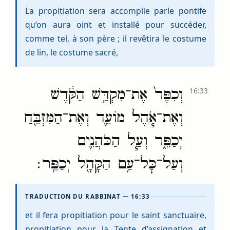
La propitiation sera accomplie parle pontife
qu’on aura oint et installé pour succéder,
comme tel, à son père ; il revêtira le costume
de lin, le costume sacré,
וְכִפֶּר֙ אֶת־מִקְדַּ֣שׁ הַקֹּ֔דֶשׁ
16:33
וְאֶת־אֹ֧הֶל מוֹעֵ֛ד וְאֶת־הַמִּזְבֵּ֖חַ
יְכַפֵּ֑ר וְעַ֧ל הַכֹּהֲנִ֛ים
וְעַל־כׇּל־עַ֥ם הַקָּהָ֖ל יְכַפֵּֽר׃
TRADUCTION DU RABBINAT — 16:33
et il fera propitiation pour le saint sanctuaire,
propitiation pour la Tente d’assignation et