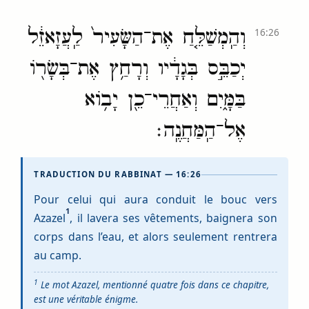
וְהַֽמְשַׁלֵּ֤חַ אֶת־הַשָּׂעִיר֙ לַֽעֲזָאזֵ֔ל
16:26
יְכַבֵּ֣ס בְּגָדָ֔יו וְרָחַ֥ץ אֶת־בְּשָׂר֖וֹ
בַּמָּ֑יִם וְאַחֲרֵי־כֵ֖ן יָב֥וֹא
אֶל־הַֽמַּחֲנֶֽה׃
TRADUCTION DU RABBINAT — 16:26
Pour celui qui aura conduit le bouc vers
1
Azazel
, il lavera ses vêtements, baignera son
corps dans l’eau, et alors seulement rentrera
au camp.
1
Le mot Azazel, mentionné quatre fois dans ce chapitre,
est une véritable énigme.