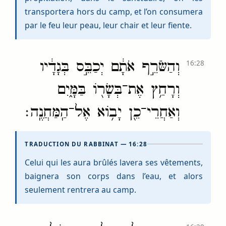
transportera hors du camp, et l’on consumera
par le feu leur peau, leur chair et leur fiente.
וְהַשֹּׂרֵ֣ף אֹתָ֔ם יְכַבֵּ֣ס בְּגָדָ֔יו
16:28
וְרָחַ֥ץ אֶת־בְּשָׂר֖וֹ בַּמָּ֑יִם
וְאַחֲרֵי־כֵ֖ן יָב֥וֹא אֶל־הַֽמַּחֲנֶֽה׃
TRADUCTION DU RABBINAT — 16:28
Celui qui les aura brûlés lavera ses vêtements,
baignera son corps dans l’eau, et alors
seulement rentrera au camp.