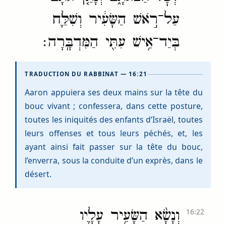
עַל־רֹ֣אשׁ הַשָּׂעִ֔יר וְשִׁלַּ֛ח
בְּיַד־אִ֥ישׁ עִתִּ֖י הַמִּדְבָּֽרָה׃
TRADUCTION DU RABBINAT — 16:21
Aaron appuiera ses deux mains sur la tête du
bouc vivant ; confessera, dans cette posture,
toutes les iniquités des enfants d’Israël, toutes
leurs offenses et tous leurs péchés, et, les
ayant ainsi fait passer sur la tête du bouc,
l’enverra, sous la conduite d’un exprès, dans le
désert.
וְנָשָׂ֨א הַשָּׂעִ֥יר עָלָ֛יו
16:22