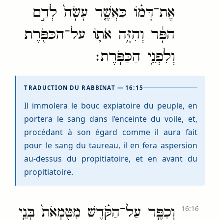
אֶת־דָּמ֗וֹ כַּאֲשֶׁ֤ר עָשָׂה֙ לְדַ֣ם
הַפָּ֔ר וְהִזָּ֥ה אֹת֛וֹ עַל־הַכַּפֹּ֖רֶת
וְלִפְנֵ֥י הַכַּפֹּֽרֶת׃
TRADUCTION DU RABBINAT — 16:15
Il immolera le bouc expiatoire du peuple, en
portera le sang dans l’enceinte du voile, et,
procédant à son égard comme il aura fait
pour le sang du taureau, il en fera aspersion
au-dessus du propitiatoire, et en avant du
propitiatoire.
וְכִפֶּ֣ר עַל־הַקֹּ֗דֶשׁ מִטֻּמְאֹת֙ בְּנֵ֣י
16:16