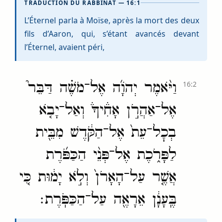
TRADUCTION DU RABBINAT — 16:1
L’Éternel parla à Moïse, après la mort des deux
fils d’Aaron, qui, s’étant avancés devant
l’Éternel, avaient péri,
וַיֹּ֨אמֶר יְהֹוָ֜ה אֶל־מֹשֶׁ֗ה דַּבֵּר֮
16:2
אֶל־אַהֲרֹ֣ן אָחִ֒יךָ֒ וְאַל־יָבֹ֤א
בְכׇל־עֵת֙ אֶל־הַקֹּ֔דֶשׁ מִבֵּ֖ית
לַפָּרֹ֑כֶת אֶל־פְּנֵ֨י הַכַּפֹּ֜רֶת
אֲשֶׁ֤ר עַל־הָאָרֹן֙ וְלֹ֣א יָמ֔וּת כִּ֚י
בֶּֽעָנָ֔ן אֵרָאֶ֖ה עַל־הַכַּפֹּֽרֶת׃