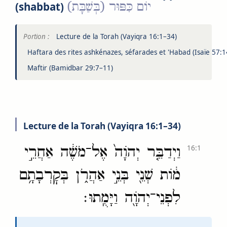
יוֹם כִּפּוּר (בְּשַׁבָּת)
(shabbat)
Portion :
Lecture de la Torah (Vayiqra 16:1–34)
Haftara des rites ashkénazes, séfarades et 'Habad (Isaïe 57:
Maftir (Bamidbar 29:7–11)
Lecture de la Torah (Vayiqra 16:1–34)
וַיְדַבֵּ֤ר יְהֹוָה֙ אֶל־מֹשֶׁ֔ה אַחֲרֵ֣י
16:1
מ֔וֹת שְׁנֵ֖י בְּנֵ֣י אַהֲרֹ֑ן בְּקׇרְבָתָ֥ם
לִפְנֵי־יְהֹוָ֖ה וַיָּמֻֽתוּ׃