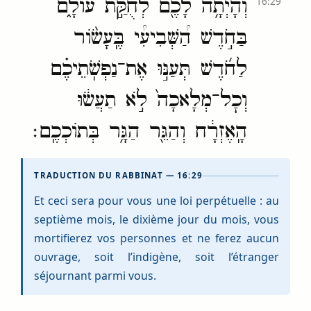
וְהָיְתָ֥ה לָכֶ֖ם לְחֻקַּ֣ת עוֹלָ֑ם
16:29
בַּחֹ֣דֶשׁ הַ֠שְּׁבִיעִ֠י בֶּֽעָשׂ֨וֹר
לַחֹ֜דֶשׁ תְּעַנּ֣וּ אֶת־נַפְשֹֽׁתֵיכֶ֗ם
וְכׇל־מְלָאכָה֙ לֹ֣א תַעֲשׂ֔וּ
הָֽאֶזְרָ֔ח וְהַגֵּ֖ר הַגָּ֥ר בְּתוֹכְכֶֽם׃
TRADUCTION DU RABBINAT — 16:29
Et ceci sera pour vous une loi perpétuelle : au
septième mois, le dixième jour du mois, vous
mortifierez vos personnes et ne ferez aucun
ouvrage, soit l’indigène, soit l’étranger
séjournant parmi vous.