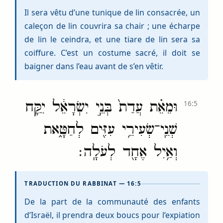
Il sera vêtu d’une tunique de lin consacrée, un
caleçon de lin couvrira sa chair ; une écharpe
de lin le ceindra, et une tiare de lin sera sa
coiffure. C’est un costume sacré, il doit se
baigner dans l’eau avant de s’en vêtir.
וּמֵאֵ֗ת עֲדַת֙ בְּנֵ֣י יִשְׂרָאֵ֔ל יִקַּ֛ח
16:5
שְׁנֵֽי־שְׂעִירֵ֥י עִזִּ֖ים לְחַטָּ֑את
וְאַ֥יִל אֶחָ֖ד לְעֹלָֽה׃
TRADUCTION DU RABBINAT — 16:5
De la part de la communauté des enfants
d’Israël, il prendra deux boucs pour l’expiation