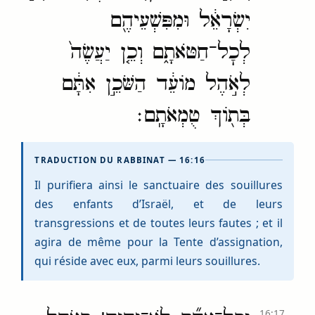
יִשְׂרָאֵ֔ל וּמִפִּשְׁעֵיהֶ֖ם
לְכׇל־חַטֹּאתָ֑ם וְכֵ֤ן יַעֲשֶׂה֙
לְאֹ֣הֶל מוֹעֵ֔ד הַשֹּׁכֵ֣ן אִתָּ֔ם
בְּת֖וֹךְ טֻמְאֹתָֽם׃
TRADUCTION DU RABBINAT — 16:16
Il purifiera ainsi le sanctuaire des souillures
des enfants d’Israël, et de leurs
transgressions et de toutes leurs fautes ; et il
agira de même pour la Tente d’assignation,
qui réside avec eux, parmi leurs souillures.
16:17