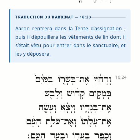
TRADUCTION DU RABBINAT — 16:23
Aaron rentrera dans la Tente d’assignation ;
puis il dépouillera les vêtements de lin dont il
s’était vêtu pour entrer dans le sanctuaire, et
les y déposera.
וְרָחַ֨ץ אֶת־בְּשָׂר֤וֹ בַמַּ֙יִם֙
16:24
בְּמָק֣וֹם קָד֔וֹשׁ וְלָבַ֖שׁ
אֶת־בְּגָדָ֑יו וְיָצָ֗א וְעָשָׂ֤ה
אֶת־עֹֽלָתוֹ֙ וְאֶת־עֹלַ֣ת הָעָ֔ם
וְכִפֶּ֥ר בַּעֲד֖וֹ וּבְעַ֥ד הָעָֽם׃