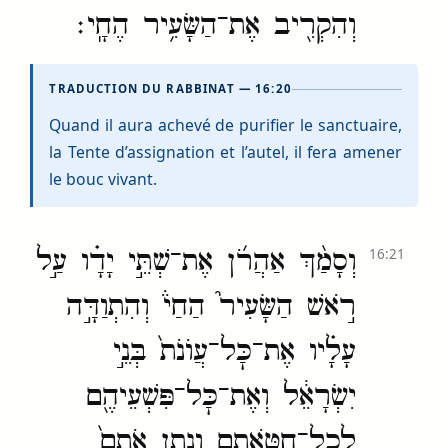
וְהִקְרִ֖יב אֶת־הַשָּׂעִ֥יר הֶחָֽי׃
TRADUCTION DU RABBINAT — 16:20
Quand il aura achevé de purifier le sanctuaire,
la Tente d’assignation et l’autel, il fera amener
le bouc vivant.
וְסָמַ֨ךְ אַהֲרֹ֜ן אֶת־שְׁתֵּ֣י
יָדָ֗ו
עַ֣ל
16:21
רֹ֣אשׁ הַשָּׂעִיר֮ הַחַי֒ וְהִתְוַדָּ֣ה
עָלָ֗יו אֶת־כׇּל־עֲוֺנֹת֙ בְּנֵ֣י
יִשְׂרָאֵ֔ל וְאֶת־כׇּל־פִּשְׁעֵיהֶ֖ם
לְכׇל־חַטֹּאתָ֑ם וְנָתַ֤ן אֹתָם֙