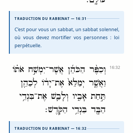
TRADUCTION DU RABBINAT — 16:31
C’est pour vous un sabbat, un sabbat solennel,
où vous devez mortifier vos personnes : loi
perpétuelle.
וְכִפֶּ֨ר הַכֹּהֵ֜ן אֲשֶׁר־יִמְשַׁ֣ח אֹת֗וֹ
16:32
וַאֲשֶׁ֤ר יְמַלֵּא֙ אֶת־יָד֔וֹ לְכַהֵ֖ן
תַּ֣חַת אָבִ֑יו וְלָבַ֛שׁ אֶת־בִּגְדֵ֥י
הַבָּ֖ד בִּגְדֵ֥י הַקֹּֽדֶשׁ׃
TRADUCTION DU RABBINAT — 16:32