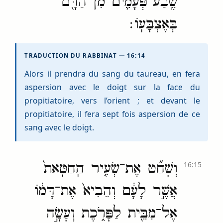
שֶֽׁבַע־פְּעָמִ֛ים מִן־הַדָּ֖ם
בְּאֶצְבָּעֽוֹ׃
TRADUCTION DU RABBINAT — 16:14
Alors il prendra du sang du taureau, en fera
aspersion avec le doigt sur la face du
propitiatoire, vers l’orient ; et devant le
propitiatoire, il fera sept fois aspersion de ce
sang avec le doigt.
וְשָׁחַ֞ט אֶת־שְׂעִ֤יר הַֽחַטָּאת֙
16:15
אֲשֶׁ֣ר לָעָ֔ם וְהֵבִיא֙ אֶת־דָּמ֔וֹ
אֶל־מִבֵּ֖ית לַפָּרֹ֑כֶת וְעָשָׂ֣ה