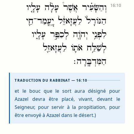
וְהַשָּׂעִ֗יר אֲשֶׁר֩ עָלָ֨ה עָלָ֤יו
16:10
הַגּוֹרָל֙ לַעֲזָאזֵ֔ל יׇֽעֳמַד־חַ֛י
לִפְנֵ֥י יְהֹוָ֖ה לְכַפֵּ֣ר עָלָ֑יו
לְשַׁלַּ֥ח אֹת֛וֹ לַעֲזָאזֵ֖ל
הַמִּדְבָּֽרָה׃
TRADUCTION DU RABBINAT — 16:10
et le bouc que le sort aura désigné pour
Azazel devra être placé, vivant, devant le
Seigneur, pour servir à la propitiation, pour
être envoyé à Azazel dans le désert.)