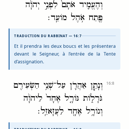
וְהֶעֱמִ֤יד אֹתָם֙ לִפְנֵ֣י יְהֹוָ֔ה
פֶּ֖תַח אֹ֥הֶל מוֹעֵֽד׃
TRADUCTION DU RABBINAT — 16:7
Et il prendra les deux boucs et les présentera
devant le Seigneur, à l’entrée de la Tente
d’assignation.
וְנָתַ֧ן אַהֲרֹ֛ן עַל־שְׁנֵ֥י הַשְּׂעִירִ֖ם
16:8
גֹּרָל֑וֹת גּוֹרָ֤ל אֶחָד֙ לַיהֹוָ֔ה
וְגוֹרָ֥ל אֶחָ֖ד לַעֲזָאזֵֽל׃