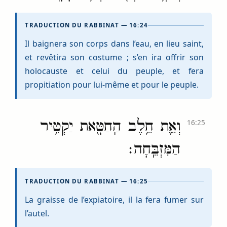
TRADUCTION DU RABBINAT — 16:24
Il baignera son corps dans l’eau, en lieu saint,
et revêtira son costume ; s’en ira offrir son
holocauste et celui du peuple, et fera
propitiation pour lui-même et pour le peuple.
וְאֵ֛ת חֵ֥לֶב הַֽחַטָּ֖את יַקְטִ֥יר
16:25
הַמִּזְבֵּֽחָה׃
TRADUCTION DU RABBINAT — 16:25
La graisse de l’expiatoire, il la fera fumer sur
l’autel.