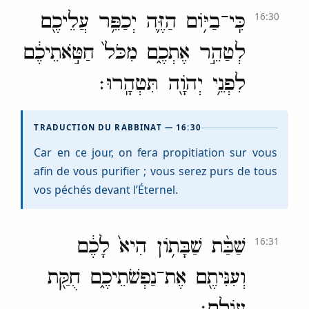
כִּֽי־בַיּ֥וֹם הַזֶּ֛ה יְכַפֵּ֥ר עֲלֵיכֶ֖ם
16:30
לְטַהֵ֣ר אֶתְכֶ֑ם מִכֹּל֙ חַטֹּ֣אתֵיכֶ֔ם
לִפְנֵ֥י יְהֹוָ֖ה תִּטְהָֽרוּ׃
TRADUCTION DU RABBINAT — 16:30
Car en ce jour, on fera propitiation sur vous
afin de vous purifier ; vous serez purs de tous
vos péchés devant l’Éternel.
שַׁבַּ֨ת שַׁבָּת֥וֹן הִיא֙ לָכֶ֔ם
16:31
וְעִנִּיתֶ֖ם אֶת־נַפְשֹׁתֵיכֶ֑ם חֻקַּ֖ת
עוֹלָֽם׃