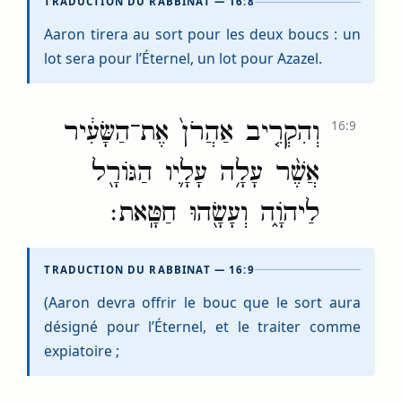
TRADUCTION DU RABBINAT — 16:8
Aaron tirera au sort pour les deux boucs : un
lot sera pour l’Éternel, un lot pour Azazel.
וְהִקְרִ֤יב אַהֲרֹן֙ אֶת־הַשָּׂעִ֔יר
16:9
אֲשֶׁ֨ר עָלָ֥ה עָלָ֛יו הַגּוֹרָ֖ל
לַיהֹוָ֑ה וְעָשָׂ֖הוּ חַטָּֽאת׃
TRADUCTION DU RABBINAT — 16:9
(Aaron devra offrir le bouc que le sort aura
désigné pour l’Éternel, et le traiter comme
expiatoire ;