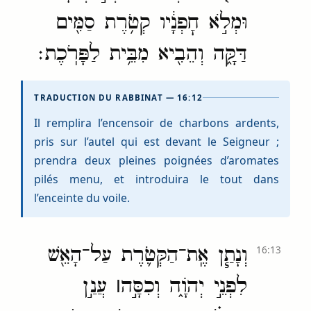
וּמְלֹ֣א חׇפְנָ֔יו קְטֹ֥רֶת סַמִּ֖ים
דַּקָּ֑ה וְהֵבִ֖יא מִבֵּ֥ית לַפָּרֹֽכֶת׃
TRADUCTION DU RABBINAT — 16:12
Il remplira l’encensoir de charbons ardents,
pris sur l’autel qui est devant le Seigneur ;
prendra deux pleines poignées d’aromates
pilés menu, et introduira le tout dans
l’enceinte du voile.
וְנָתַ֧ן אֶֽת־הַקְּטֹ֛רֶת עַל־הָאֵ֖שׁ
16:13
לִפְנֵ֣י יְהֹוָ֑ה וְכִסָּ֣ה
׀
עֲנַ֣ן