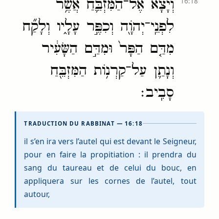
וְיָצָ֗א אֶל־הַמִּזְבֵּ֛חַ אֲשֶׁ֥ר
16:18
לִפְנֵֽי־יְהֹוָ֖ה וְכִפֶּ֣ר עָלָ֑יו וְלָקַ֞ח
מִדַּ֤ם הַפָּר֙ וּמִדַּ֣ם הַשָּׂעִ֔יר
וְנָתַ֛ן עַל־קַרְנ֥וֹת הַמִּזְבֵּ֖חַ
סָבִֽיב׃
TRADUCTION DU RABBINAT — 16:18
il s’en ira vers l’autel qui est devant le Seigneur,
pour en faire la propitiation : il prendra du
sang du taureau et de celui du bouc, en
appliquera sur les cornes de l’autel, tout
autour,