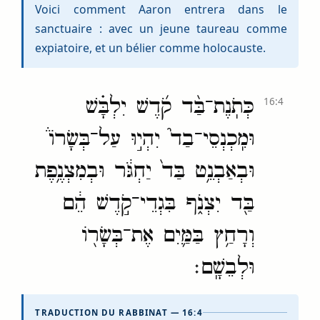
Voici comment Aaron entrera dans le
sanctuaire : avec un jeune taureau comme
expiatoire, et un bélier comme holocauste.
כְּתֹֽנֶת־בַּ֨ד קֹ֜דֶשׁ יִלְבָּ֗שׁ
16:4
וּמִֽכְנְסֵי־בַד֮ יִהְי֣וּ עַל־בְּשָׂרוֹ֒
וּבְאַבְנֵ֥ט בַּד֙ יַחְגֹּ֔ר וּבְמִצְנֶ֥פֶת
בַּ֖ד יִצְנֹ֑ף בִּגְדֵי־קֹ֣דֶשׁ הֵ֔ם
וְרָחַ֥ץ בַּמַּ֛יִם אֶת־בְּשָׂר֖וֹ
וּלְבֵשָֽׁם׃
TRADUCTION DU RABBINAT — 16:4