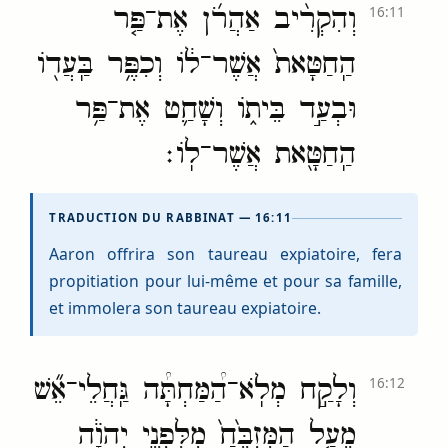
וְהִקְרִ֨יב אַהֲרֹ֜ן אֶת־פַּ֤ר
16:11
הַֽחַטָּאת֙ אֲשֶׁר־ל֔וֹ וְכִפֶּ֥ר בַּֽעֲד֖וֹ
וּבְעַ֣ד בֵּית֑וֹ וְשָׁחַ֛ט אֶת־פַּ֥ר
הַֽחַטָּ֖את אֲשֶׁר־לֽוֹ׃
TRADUCTION DU RABBINAT — 16:11
Aaron offrira son taureau expiatoire, fera
propitiation pour lui-même et pour sa famille,
et immolera son taureau expiatoire.
וְלָקַ֣ח מְלֹֽא־הַ֠מַּחְתָּ֠ה גַּֽחֲלֵי־אֵ֞שׁ
16:12
מֵעַ֤ל הַמִּזְבֵּ֙חַ֙ מִלִּפְנֵ֣י יְהֹוָ֔ה