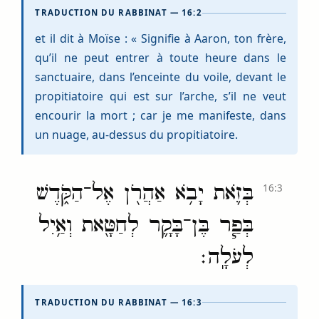
TRADUCTION DU RABBINAT — 16:2
et il dit à Moïse : « Signifie à Aaron, ton frère,
qu’il ne peut entrer à toute heure dans le
sanctuaire, dans l’enceinte du voile, devant le
propitiatoire qui est sur l’arche, s’il ne veut
encourir la mort ; car je me manifeste, dans
un nuage, au-dessus du propitiatoire.
בְּזֹ֛את יָבֹ֥א אַהֲרֹ֖ן אֶל־הַקֹּ֑דֶשׁ
16:3
בְּפַ֧ר בֶּן־בָּקָ֛ר לְחַטָּ֖את וְאַ֥יִל
לְעֹלָֽה׃
TRADUCTION DU RABBINAT — 16:3