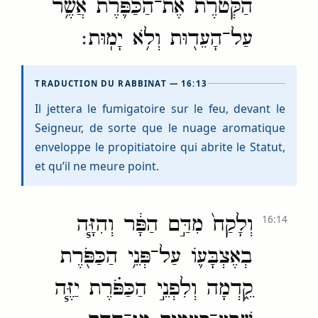
הַקְּטֹ֗רֶת אֶת־הַכַּפֹּ֛רֶת אֲשֶׁ֥ר
עַל־הָעֵד֖וּת וְלֹ֥א יָמֽוּת׃
TRADUCTION DU RABBINAT — 16:13
Il jettera le fumigatoire sur le feu, devant le
Seigneur, de sorte que le nuage aromatique
enveloppe le propitiatoire qui abrite le Statut,
et qu’il ne meure point.
וְלָקַח֙ מִדַּ֣ם הַפָּ֔ר וְהִזָּ֧ה
16:14
בְאֶצְבָּע֛וֹ עַל־פְּנֵ֥י הַכַּפֹּ֖רֶת
קֵ֑דְמָה וְלִפְנֵ֣י הַכַּפֹּ֗רֶת יַזֶּ֧ה