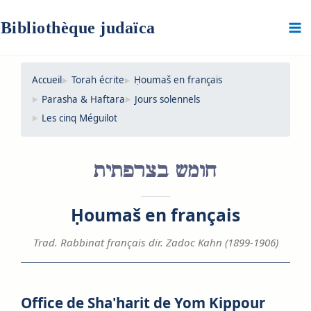
Aller
au
Bibliothèque judaïca
contenu
Accueil
Torah écrite
Ḥoumaš en français
Parasha & Haftara
Jours solennels
Les cinq Méguilot
חומש בצרפתית
Ḥoumaš en français
Trad. Rabbinat français dir. Zadoc Kahn (1899-1906)
Office de Sha'harit de Yom Kippour