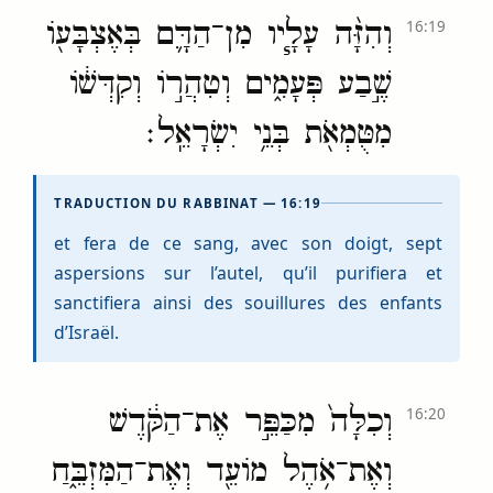
וְהִזָּ֨ה עָלָ֧יו מִן־הַדָּ֛ם בְּאֶצְבָּע֖וֹ
16:19
שֶׁ֣בַע פְּעָמִ֑ים וְטִהֲר֣וֹ וְקִדְּשׁ֔וֹ
מִטֻּמְאֹ֖ת בְּנֵ֥י יִשְׂרָאֵֽל׃
TRADUCTION DU RABBINAT — 16:19
et fera de ce sang, avec son doigt, sept
aspersions sur l’autel, qu’il purifiera et
sanctifiera ainsi des souillures des enfants
d’Israël.
וְכִלָּה֙ מִכַּפֵּ֣ר אֶת־הַקֹּ֔דֶשׁ
16:20
וְאֶת־אֹ֥הֶל מוֹעֵ֖ד וְאֶת־הַמִּזְבֵּ֑חַ