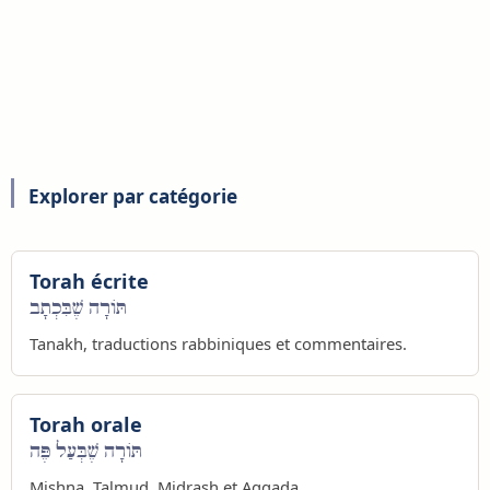
Explorer par catégorie
Torah écrite
תּוֹרָה שֶׁבִּכְתָב
Tanakh, traductions rabbiniques et commentaires.
Torah orale
תּוֹרָה שֶׁבְּעַל פֶּה
Mishna, Talmud, Midrash et Aggada.