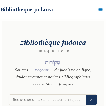
Aller
au
Bibliothèque judaïca
contenu
בibliothèque judaïca
BIBLIOJ · BIBLIOJ.FR
מְקוֹרוֹת
Sources —
meqorot
— du judaïsme en ligne,
études savantes et notices bibliographiques
accessibles en français
⌕