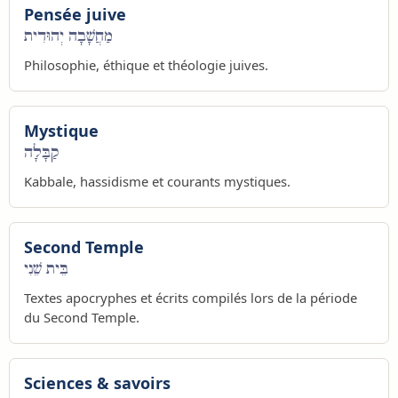
Pensée juive
מַחֲשָׁבָה יְהוּדִית
Philosophie, éthique et théologie juives.
Mystique
קַבָּלָה
Kabbale, hassidisme et courants mystiques.
Second Temple
בֵּית שֵׁנִי
Textes apocryphes et écrits compilés lors de la période
du Second Temple.
Sciences & savoirs