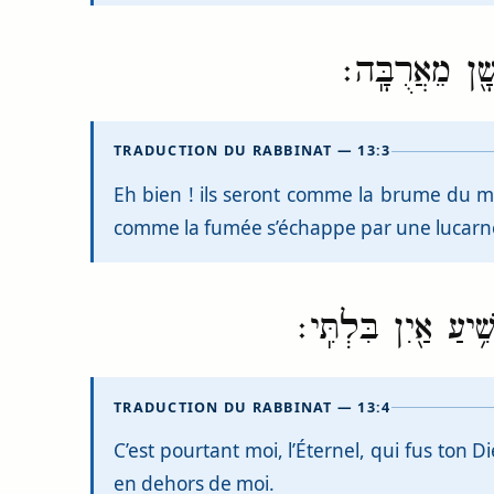
ָׁ֖ן מֵאֲרֻבָּֽה׃
TRADUCTION DU RABBINAT — 13:3
Eh bien ! ils seront comme la brume du ma
comme la fumée s’échappe par une lucarn
יעַ אַ֖יִן בִּלְתִּֽי׃
TRADUCTION DU RABBINAT — 13:4
C’est pourtant moi, l’Éternel, qui fus ton D
en dehors de moi.