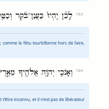
לָכֵ֗ן יִֽהְיוּ֙ כַּעֲנַן־בֹּ֔קֶר וְכַט
13:3
comme le fétu tourbillonne hors de l’aire,
וְאָנֹכִ֛י יְהֹוָ֥ה אֱלֹהֶ֖יךָ מֵאֶ֣רֶ
13:4
t’être inconnu, et il n’est pas de libérateur