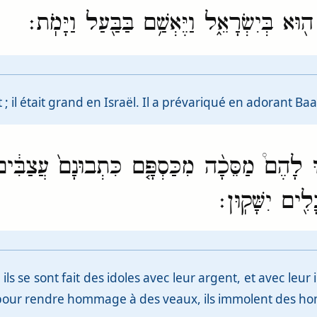
וּא בְּיִשְׂרָאֵ֑ל וַיֶּאְשַׁ֥ם בַּבַּ֖עַל וַיָּמֹֽת׃
 il était grand en Israël. Il a prévariqué en adorant Baal, 
֣וּ לָהֶם֩ מַסֵּכָ֨ה מִכַּסְפָּ֤ם כִּתְבוּנָם֙ עֲצַבִּ֔
֖ים יִשָּׁקֽוּן׃
ils se sont fait des idoles avec leur argent, et avec leur
 ; et pour rendre hommage à des veaux, ils immolent des 