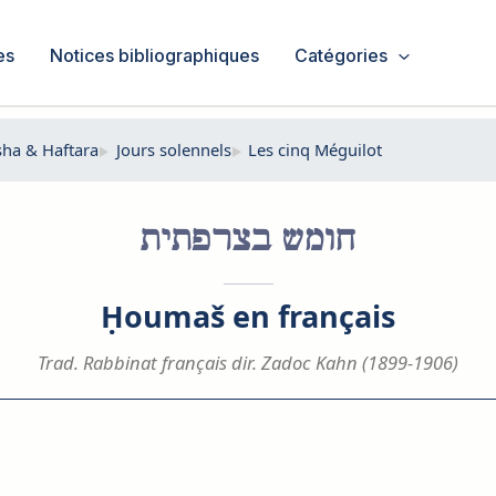
es
Notices bibliographiques
Catégories
sha & Haftara
Jours solennels
Les cinq Méguilot
חומש בצרפתית
Ḥoumaš en français
Trad. Rabbinat français dir. Zadoc Kahn (1899-1906)