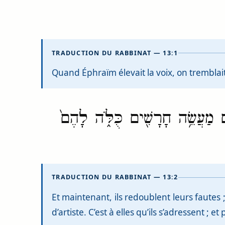
TRADUCTION DU RABBINAT — 13:1
Quand Éphraïm élevait la voix, on tremblait ;
ים מַעֲשֵׂ֥ה חָרָשִׁ֖ים כֻּלֹּ֑ה לָהֶם֙
TRADUCTION DU RABBINAT — 13:2
Et maintenant, ils redoublent leurs fautes ; 
d’artiste. C’est à elles qu’ils s’adressent