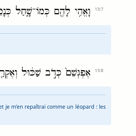
וָאֱהִ֥י לָהֶ֖ם כְּמוֹ־שָׁ֑חַל כְּנָ
13:7
אֶפְגְּשֵׁם֙ כְּדֹ֣ב שַׁכּ֔וּל וְאֶקְר
13:8
et je m’en repaîtrai comme un léopard : les