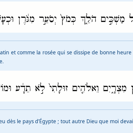
ַּ֖ל מַשְׁכִּ֣ים הֹלֵ֑ךְ כְּמֹץ֙ יְסֹעֵ֣ר מִגֹּ֔רֶן וּכְעָש
tin et comme la rosée qui se dissipe de bonne heure ; 
e.
ץ מִצְרָ֑יִם וֵאלֹהִ֤ים זוּלָתִי֙ לֹ֣א תֵדָ֔ע וּמוֹשִׁ֥
ieu dès le pays d’Égypte ; tout autre Dieu que moi devait 