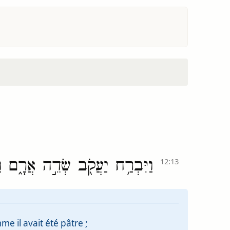
וַיִּבְרַ֥ח יַעֲקֹ֖ב שְׂדֵ֣ה אֲרָ֑ם וַי
12:13
me il avait été pâtre ;