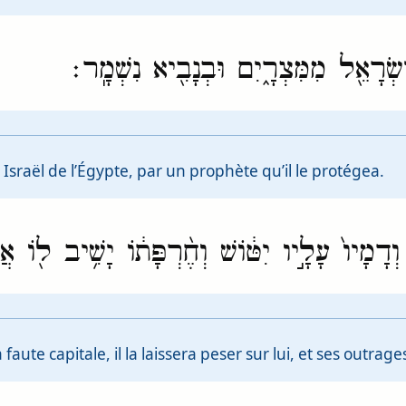
ְׂרָאֵ֖ל מִמִּצְרָ֑יִם וּבְנָבִ֖יא נִשְׁמָֽר׃
a Israël de l’Égypte, par un prophète qu’il le protégea.
ָמָיו֙ עָלָ֣יו יִטּ֔וֹשׁ וְחֶ֨רְפָּת֔וֹ יָשִׁ֥יב ל֖וֹ אֲד
aute capitale, il la laissera peser sur lui, et ses outrage