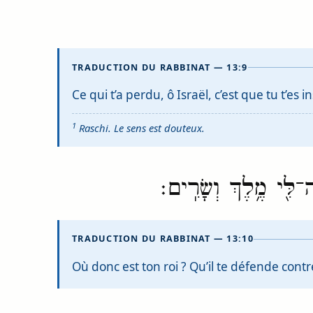
TRADUCTION DU RABBINAT — 13:9
Ce qui t’a perdu, ô Israël, c’est que tu t’es
1
Raschi. Le sens est douteux.
ה־לִּ֖י מֶ֥לֶךְ וְשָׂרִֽים׃
TRADUCTION DU RABBINAT — 13:10
Où donc est ton roi ? Qu’il te défende contr