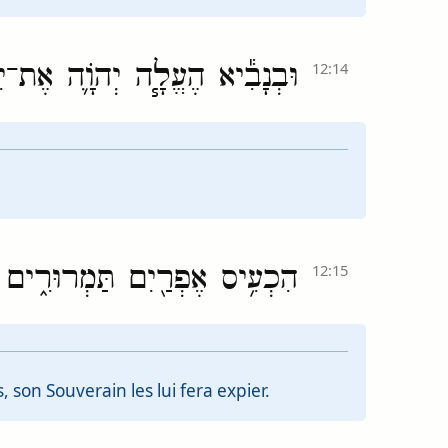
וּבְנָבִ֕יא הֶעֱלָ֧ה יְהֹוָ֛ה אֶת־יִש
12:14
הִכְעִ֥יס אֶפְרַ֖יִם תַּמְרוּרִ֑ים וְד
12:15
s, son Souverain les lui fera expier.