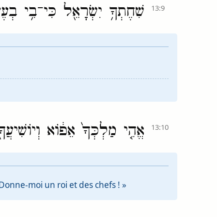
שִׁחֶתְךָ֥ יִשְׂרָאֵ֖ל כִּי־בִ֥י בְעֶזְ
13:9
אֱהִ֤י מַלְכְּךָ֙ אֵפ֔וֹא וְיוֹשִׁיעֲך
13:10
 Donne-moi un roi et des chefs ! »