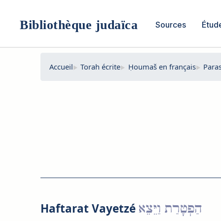
Aller
au
Bibliothèque judaïca
Sources
Étud
contenu
Accueil
Torah écrite
Ḥoumaš en français
Para
הַפְטָרַת וַיֵּצֵא
Haftarat Vayetzé