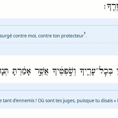
רֶֽךָ׃
1
 insurgé contre moi, contre ton protecteur
.
ָ֖ בְּכׇל־עָרֶ֑יךָ וְשֹׁ֣פְטֶ֔יךָ אֲשֶׁ֣ר אָמַ֔רְתָּ תְּנָ
e tant d’ennemis ! Où sont tes juges, puisque tu disais «