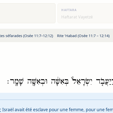
HAFTARA
Haftarat Vayetzé
tes séfarades (Osée 11:7–12:12)
Rite ‘Habad (Osée 11:7 – 12:14)
ַּעֲבֹ֤ד יִשְׂרָאֵל֙ בְּאִשָּׁ֔ה וּבְאִשָּׁ֖ה שָׁמָֽר׃
am ; Israël avait été esclave pour une femme, pour une fem