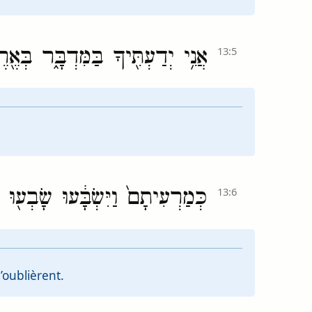
אֲנִ֥י יְדַעְתִּ֖יךָ בַּמִּדְבָּ֑ר בְּאֶ
13:5
כְּמַרְעִיתָם֙ וַיִּשְׂבָּ֔עוּ שָׂבְע֖וּ
13:6
’oublièrent.