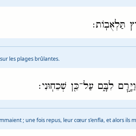
֖רֶץ תַּלְאֻבֽוֹת׃
, sur les plages brûlantes.
 וַיָּ֣רׇם לִבָּ֑ם עַל־כֵּ֖ן שְׁכֵחֽוּנִי׃
mmaient ; une fois repus, leur cœur s’enfla, et alors ils m