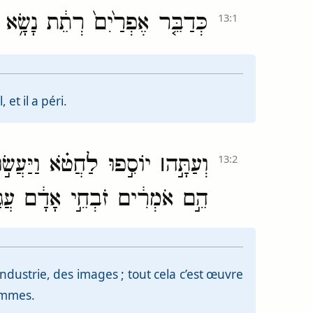
כְּדַבֵּ֤ר אֶפְרַ֙יִם֙ רְתֵ֔ת נָשָׂ֥א ה֖
13:1
et il a péri.
וְעַתָּ֣ה
׀
יוֹסִ֣פוּ לַחֲטֹ֗א וַיַּעֲשׂ
13:2
הֵ֣ם אֹמְרִ֔ים זֹבְחֵ֣י אָדָ֔ם עֲגָלִ
 industrie, des images ; tout cela c’est œuvre
hommes.