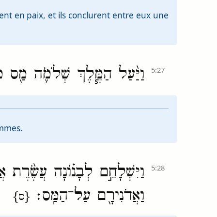
nt en paix, et ils conclurent entre eux une
וַיַּ֨עַל הַמֶּ֧לֶךְ שְׁלֹמֹ֛ה מַ֖ס מ
5:27
ommes.
וַיִּשְׁלָחֵ֣ם לְבָנ֗וֹנָה עֲשֶׂ֨רֶת א
5:28
וַאֲדֹנִירָ֖ם עַל־הַמַּֽס׃
{ס}