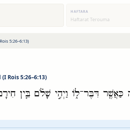
HAFTARA
Haftarat Terouma
Rois 5:26–6:13)
(I Rois 5:26–6:13)
 כַּאֲשֶׁ֖ר דִּבֶּר־ל֑וֹ וַיְהִ֣י שָׁלֹ֗ם בֵּ֤ין חִירָם