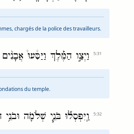
es, chargés de la police des travailleurs.
וַיְצַ֣ו הַמֶּ֡לֶךְ וַיַּסִּ֩עוּ֩ אֲבָנִ
5:31
s fondations du temple.
וַֽיִּפְסְל֞וּ בֹּנֵ֧י שְׁלֹמֹ֛ה וּבֹנֵ
5:32