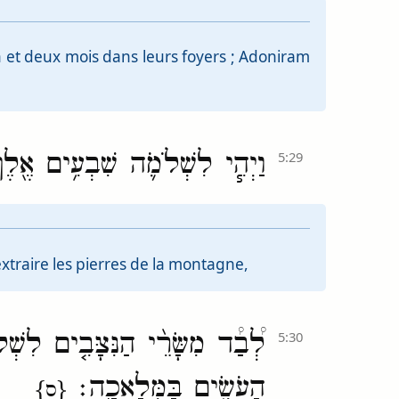
an et deux mois dans leurs foyers ; Adoniram
וַיְהִ֧י לִשְׁלֹמֹ֛ה שִׁבְעִ֥ים אֶ֖לֶ
5:29
xtraire les pierres de la montagne,
לְ֠בַ֠ד מִשָּׂרֵ֨י הַנִּצָּבִ֤ים לִש
5:30
הָעֹשִׂ֖ים בַּמְּלָאכָֽה׃
{ס}