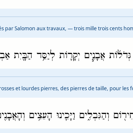
ar Salomon aux travaux, — trois mille trois cents homm
֨ים גְּדֹל֜וֹת אֲבָנִ֧ים יְקָר֛וֹת לְיַסֵּ֥ד הַבָּ֖יִת אַבְנ
grosses et lourdes pierres, des pierres de taille, pour le
֥י חִיר֖וֹם וְהַגִּבְלִ֑ים וַיָּכִ֛ינוּ הָעֵצִ֥ים וְהָאֲבָ