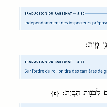
TRADUCTION DU RABBINAT — 5:30
indépendamment des inspecteurs préposés p
ֵ֥י גָזִֽית׃
TRADUCTION DU RABBINAT — 5:31
Sur l’ordre du roi, on tira des carrières de 
נִ֖ים לִבְנ֥וֹת הַבָּֽיִת׃
{פ}