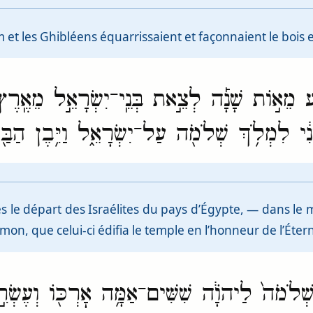
et les Ghibléens équarrissaient et façonnaient le bois et
ַּ֣ע מֵא֣וֹת שָׁנָ֡ה לְצֵ֣את בְּנֵֽי־יִשְׂרָאֵ֣ל מֵאֶֽרֶץ
נִ֔י לִמְלֹ֥ךְ שְׁלֹמֹ֖ה עַל־יִשְׂרָאֵ֑ל וַיִּ֥בֶן הַבַּ
 le départ des Israélites du pays d’Égypte, — dans le m
n, que celui-ci édifia le temple en l’honneur de l’Étern
 שְׁלֹמֹה֙ לַיהֹוָ֔ה שִׁשִּׁים־אַמָּ֥ה אׇרְכּ֖וֹ וְעֶשְׂר