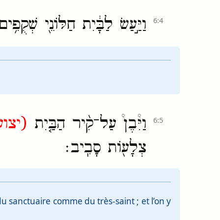
וַיַּ֣עַשׂ לַבָּ֔יִת חַלּוֹנֵ֖י שְׁקֻפִ
6:4
וַיִּ֩בֶן֩ עַל־קִ֨יר הַבַּ֤יִת
יצוע)
6:5
צְלָע֖וֹת סָבִֽיב׃
u sanctuaire comme du très-saint ; et l’on y