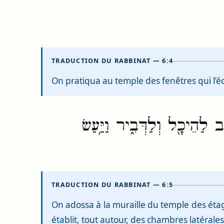
TRADUCTION DU RABBINAT — 6:4
On pratiqua au temple des fenêtres qui l’écl
לַהֵיכָ֖ל וְלַדְּבִ֑יר וַיַּ֥עַשׂ
TRADUCTION DU RABBINAT — 6:5
On adossa à la muraille du temple des étage
établit, tout autour, des chambres latérales