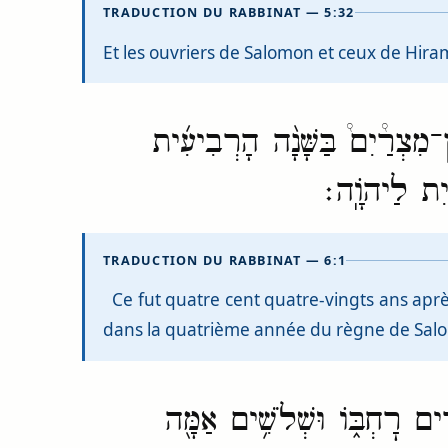
TRADUCTION DU RABBINAT — 5:32
Et les ouvriers de Salomon et ceux de Hiram 
־מִצְרַ֩יִם֩ בַּשָּׁנָ֨ה הָרְבִיעִ֜ית
֖יִת לַיהֹוָֽה׃
TRADUCTION DU RABBINAT — 6:1
Ce fut quatre cent quatre-vingts ans après
dans la quatrième année du règne de Salomo
ִ֣ים רׇחְבּ֑וֹ וּשְׁלֹשִׁ֥ים אַמָּ֖ה