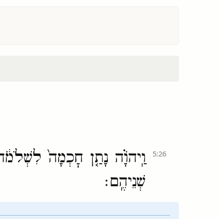
וַֽיהֹוָ֗ה נָתַ֤ן חׇכְמָה֙ לִשְׁלֹמֹ֔ה
5:26
שְׁנֵיהֶֽם׃