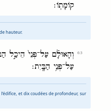
קוֹמָתֽוֹ׃
 de hauteur.
וְהָאוּלָ֗ם עַל־פְּנֵי֙ הֵיכַ֣ל הַבַּ
6:3
עַל־פְּנֵ֥י הַבָּֽיִת׃
l’édifice, et dix coudées de profondeur, sur