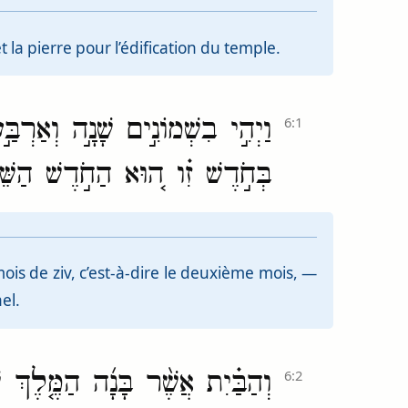
 la pierre pour l’édification du temple.
וַיְהִ֣י בִשְׁמוֹנִ֣ים שָׁנָ֣ה וְאַרְב
6:1
בְּחֹ֣דֶשׁ זִ֗ו ה֚וּא הַחֹ֣דֶשׁ הַשֵּׁ
ois de ziv, c’est-à-dire le deuxième mois, —
el.
וְהַבַּ֗יִת אֲשֶׁ֨ר בָּנָ֜ה הַמֶּ֤לֶךְ
6:2