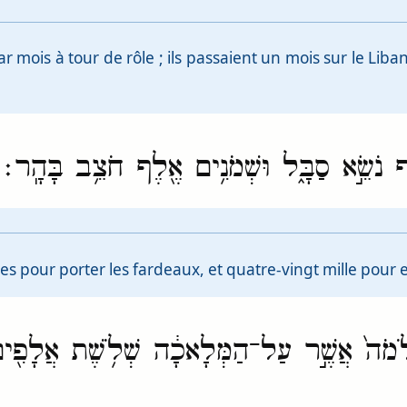
r mois à tour de rôle ; ils passaient un mois sur le Lib
ף נֹשֵׂ֣א סַבָּ֑ל וּשְׁמֹנִ֥ים אֶ֖לֶף חֹצֵ֥ב בָּהָֽר׃
pour porter les fardeaux, et quatre-vingt mille pour e
ְׁלֹמֹה֙ אֲשֶׁ֣ר עַל־הַמְּלָאכָ֔ה שְׁלֹ֥שֶׁת אֲלָפִ֖י