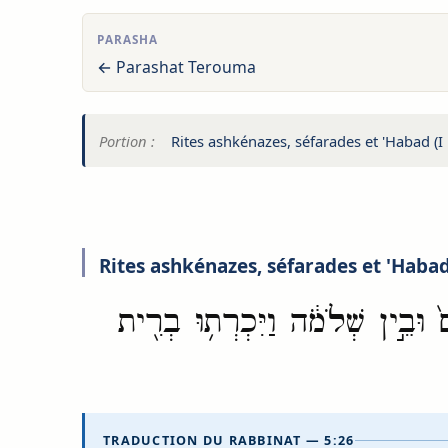
PARASHA
← Parashat Terouma
Portion :
Rites ashkénazes, séfarades et 'Habad (I 
Rites ashkénazes, séfarades et 'Habad 
֙ וּבֵ֣ין שְׁלֹמֹ֔ה וַיִּכְרְת֥וּ בְרִ֖ית
TRADUCTION DU RABBINAT — 5:26