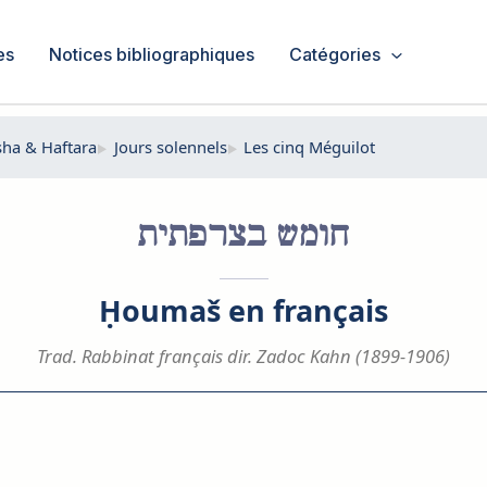
es
Notices bibliographiques
Catégories
sha & Haftara
Jours solennels
Les cinq Méguilot
חומש בצרפתית
Ḥoumaš en français
Trad. Rabbinat français dir. Zadoc Kahn (1899-1906)