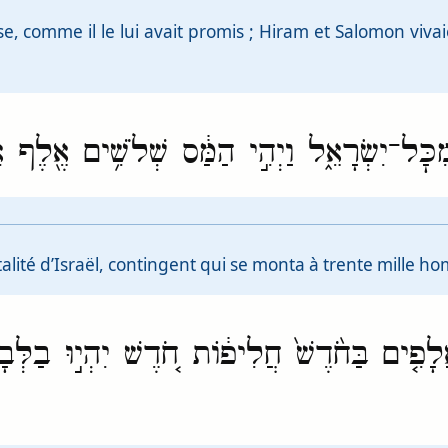
 comme il le lui avait promis ; Hiram et Salomon vivaie
ִכׇּל־יִשְׂרָאֵ֑ל וַיְהִ֣י הַמַּ֔ס שְׁלֹשִׁ֥ים אֶ֖לֶף א
talité d’Israël, contingent qui se monta à trente mille h
ֲלָפִ֤ים בַּחֹ֙דֶשׁ֙ חֲלִיפ֔וֹת חֹ֚דֶשׁ יִהְי֣וּ בַלְּבָנ֔