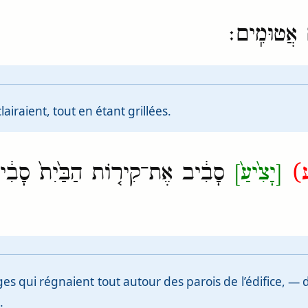
֥ים אֲטוּמִֽים׃
airaient, tout en étant grillées.
(
[יָצִ֙יעַ֙]
סָבִ֔יב אֶת־קִיר֤וֹת הַבַּ֙יִת֙ סָבִ֔יב 
s qui régnaient tout autour des parois de l’édifice, — d
.