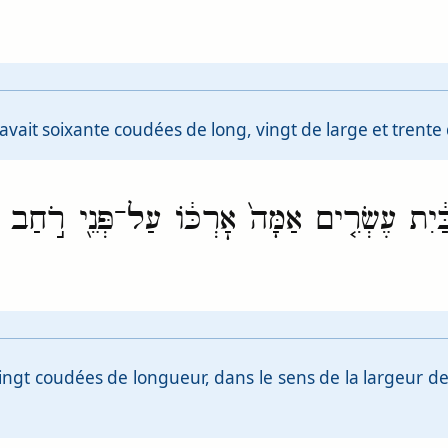
el avait soixante coudées de long, vingt de large et trente
֔יִת עֶשְׂרִ֤ים אַמָּה֙ אׇרְכּ֔וֹ עַל־פְּנֵ֖י רֹ֣חַב הַב
ingt coudées de longueur, dans le sens de la largeur de 