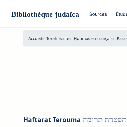
Aller
au
Bibliothèque judaïca
Sources
Étud
contenu
Accueil
Torah écrite
Ḥoumaš en français
Para
הַפְטָרַת תְּרוּמָה
Haftarat Terouma