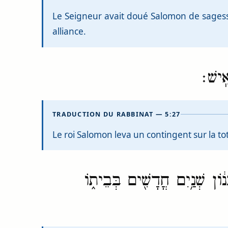
Le Seigneur avait doué Salomon de sagesse,
alliance.
ִֽישׁ׃
TRADUCTION DU RABBINAT — 5:27
Le roi Salomon leva un contingent sur la to
וֹן שְׁנַ֥יִם חֳדָשִׁ֖ים בְּבֵית֑וֹ