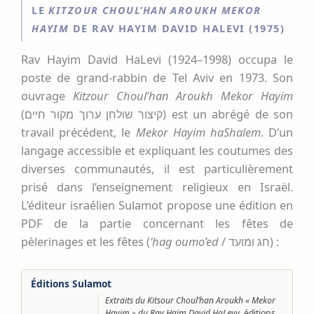
LE
KITZOUR CHOUL’HAN AROUKH MEKOR
HAYIM
DE RAV HAYIM DAVID HALEVI (1975)
Rav Hayim David HaLevi (1924–1998) occupa le
poste de grand-rabbin de Tel Aviv en 1973. Son
ouvrage
Kitzour Choul’han Aroukh Mekor Hayim
(קיצור שולחן ערוך מקור חיים) est un abrégé de son
travail précédent, le
Mekor Hayim haShalem
. D’un
langage accessible et expliquant les coutumes des
diverses communautés, il est particulièrement
prisé dans l’enseignement religieux en Israël.
L’éditeur israélien Sulamot propose une édition en
PDF de la partie concernant les fêtes de
pèlerinages et les fêtes (
‘hag oumo’ed
/ חג ומועד) :
Éditions Sulamot
Extraits du Kitsour Choul’han Aroukh « Mekor
Hayim » du Rav Haïm David HaLevy
, éditions