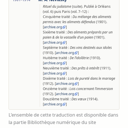
Rituel du judaïsme
(suite). Publié à Orléans
(vol. 6) puis Paris (vol. 7–12) :
Cinquième traité :
Du mélange des aliments
permis avec les aliments défendus
(1901).
[
]
archive.org
Sixième traité :
Des aliments préparés par un
païen & de la vaisselle d’un païen
(1901).
[
]
archive.org
Septième traité :
Des vins destinés aux idoles
(1910). [
]
archive.org
Huitième traité :
De l’idolâtrie
(1910).
[
]
archive.org
Neuvième traité :
Des prêts à intérêt
(1911).
[
]
archive.org
Dixième traité :
Lois de pureté dans le mariage
(1912). [
]
archive.org
Onzième traité :
Lois concernant l’immersion
(1912). [
]
archive.org
Douzième traité :
Des vœux
(1914).
[
]
archive.org
L’ensemble de cette traduction est disponible dans
la partie Bibliothèque numérique du site