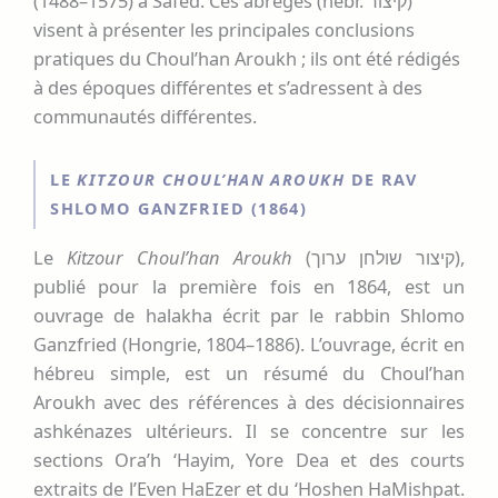
(1488–1575) à Safed. Ces abrégés (hébr. קיצור)
visent à présenter les principales conclusions
pratiques du Choul’han Aroukh ; ils ont été rédigés
à des époques différentes et s’adressent à des
communautés différentes.
LE
KITZOUR CHOUL’HAN AROUKH
DE RAV
SHLOMO GANZFRIED (1864)
Le
Kitzour Choul’han Aroukh
(קיצור שולחן ערוך),
publié pour la première fois en 1864, est un
ouvrage de halakha écrit par le rabbin Shlomo
Ganzfried (Hongrie, 1804–1886). L’ouvrage, écrit en
hébreu simple, est un résumé du Choul’han
Aroukh avec des références à des décisionnaires
ashkénazes ultérieurs. Il se concentre sur les
sections Ora’h ‘Hayim, Yore Dea et des courts
extraits de l’Even HaEzer et du ‘Hoshen HaMishpat.