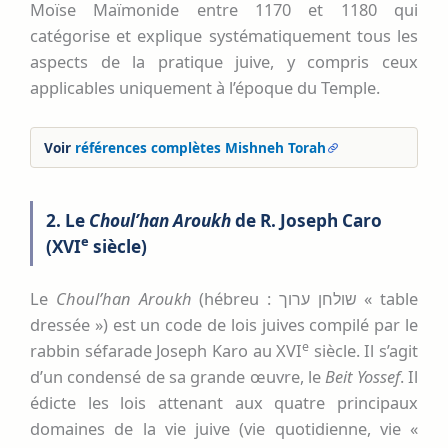
Moïse Maïmonide entre 1170 et 1180 qui
catégorise et explique systématiquement tous les
aspects de la pratique juive, y compris ceux
applicables uniquement à l’époque du Temple.
Voir
références complètes Mishneh Torah
2. Le
Choul’han Aroukh
de R. Joseph Caro
e
(XVI
siècle)
Le
Choul’han Aroukh
(hébreu : שולחן ערוך « table
dressée ») est un code de lois juives compilé par le
e
rabbin séfarade Joseph Karo au XVI
siècle. Il s’agit
d’un condensé de sa grande œuvre, le
Beit Yossef
. Il
édicte les lois attenant aux quatre principaux
domaines de la vie juive (vie quotidienne, vie «