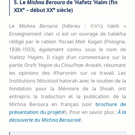
5. Le
Mishna Beroura
de ‘Hafetz ‘Haïm (fin
e
e
XIX
– début XX
siècle)
Le
Mishna Beroura
(hébreu : משנה ברורה «
Enseignement clair ») est un ouvrage de halakha
rédigé par le rabbin Yisrael Meir Kagan (Pologne,
1838–1933), également connu sous le nom de
‘Hafetz ‘Hayim. Il s’agit d’un commentaire sur la
partie
Ora’h ‘Hayim
du
Choul’han Aroukh
, résumant
les opinions des A’haronim sur ce travail. Les
Institutions Nitsotsot hatorah avec le soutien de la
fondation pour la Mémoire de la Shoah ont
entrepris la traduction et la publication de la
Michna Beroura en français (voir
brochure de
présentation du projet
). Pour en savoir plus :
À la
découverte du Michna Beroura
.