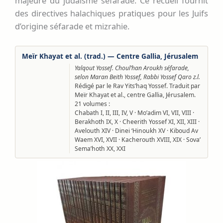
majeure du judaïsme séfarade. Ce recueil fournit
des directives halachiques pratiques pour les Juifs
d’origine séfarade et mizrahie.
Meïr Khayat et al. (trad.) — Centre Gallia, Jérusalem
Yalqout Yossef. Choul’han Aroukh séfarade,
selon Maran Beith Yossef, Rabbi Yossef Qaro z.l.
Rédigé par le Rav Yits’haq Yossef. Traduit par
Meïr Khayat et al., centre Gallia, Jérusalem.
21 volumes :
Chabath I, II, III, IV, V · Mo’adim VI, VII, VIII ·
Berakhoth IX, X · Cheerith Yossef XI, XII, XIII ·
Avelouth XIV · Dinei ‘Hinoukh XV · Kiboud Av
Waem XVI, XVII · Kacherouth XVIII, XIX · Sova’
Sema’hoth XX, XXI