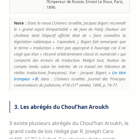
l’Empereur de Russie. Ernest Le Roux, Paris,
1896.
Note :
Dans la revue
L’Univers israélite
, Jacques Bigart reconnaît
le « grand esprit d’impartialité » de Jean de Pavly (l’auteur est
chrétien) dont l’objectif affiché était de « faire connaître la
législation rabbinique ». Cependant, J. Bigart fait remarquer que
le terme « traduction » n’est pas approprié à l’ouvrage car il ne
s’agit que d’un « résumé arbitrairement classé et numéroté » qui
comporte des erreurs de traduction. Malgré tout, l’auteur du
compte rendu salue les mérites de ce travail (en l’absence de
réelles traductions françaises). Voir : Jacques Bigart,
« Un titre
trompeur »
, dans :
L’Univers israélite. Journal des Principes
e
conservateurs du Judaïsme
, n°30 (51
année), 1896, p. 74-77.
3. Les abrégés du Choul’han Aroukh
Il existe plusieurs abrégés du Choul’han Aroukh, le
grand code de lois rédigé par R. Joseph Caro