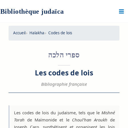
Aller
au
Bibliothèque judaïca
contenu
Accueil
Halakha
Codes de lois
ספרי הלכה
Les codes de lois
Bibliographie française
Les codes de lois juives t
Les codes de lois du judaïsme, tels que le
Mishné
Torah
de Maïmonide et le
Choul’han Aroukh
de
Joseph Caro, synthétisent et organisent les lois