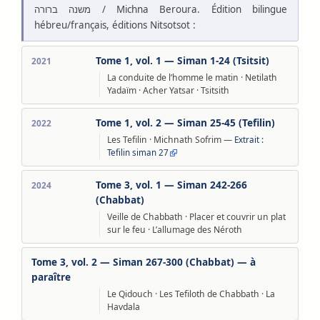
משנה ברורה / Michna Beroura. Édition bilingue
hébreu/français, éditions Nitsotsot :
Tome 1, vol. 1 — Siman 1-24 (Tsitsit)
2021
La conduite de l’homme le matin · Netilath
Yadaïm · Acher Yatsar · Tsitsith
Tome 1, vol. 2 — Siman 25-45 (Tefilin)
2022
Les Tefilin · Michnath Sofrim —
Extrait :
Tefilin siman 27
Tome 3, vol. 1 — Siman 242-266
2024
(Chabbat)
Veille de Chabbath · Placer et couvrir un plat
sur le feu · L’allumage des Néroth
Tome 3, vol. 2 — Siman 267-300 (Chabbat) — à
paraître
Le Qidouch · Les Tefiloth de Chabbath · La
Havdala