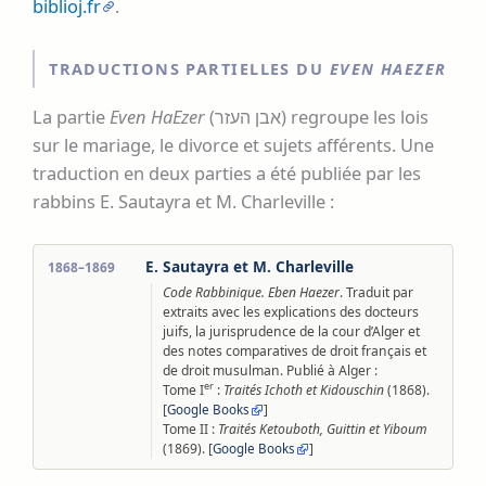
biblioj.fr
.
TRADUCTIONS PARTIELLES DU
EVEN HAEZER
La partie
Even HaEzer
(אבן העזר) regroupe les lois
sur le mariage, le divorce et sujets afférents. Une
traduction en deux parties a été publiée par les
rabbins E. Sautayra et M. Charleville :
E. Sautayra et M. Charleville
1868–1869
Code Rabbinique. Eben Haezer
. Traduit par
extraits avec les explications des docteurs
juifs, la jurisprudence de la cour d’Alger et
des notes comparatives de droit français et
de droit musulman. Publié à Alger :
er
Tome I
:
Traités Ichoth et Kidouschin
(1868).
[
]
Google Books
Tome II :
Traités Ketouboth, Guittin et Yiboum
(1869). [
]
Google Books