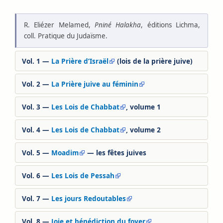
R. Eliézer Melamed,
Pniné Halakha
, éditions Lichma,
coll. Pratique du Judaïsme.
Vol. 1 —
La Prière d’Israël
(lois de la prière juive)
Vol. 2 —
La Prière juive au féminin
Vol. 3 —
Les Lois de Chabbat
, volume 1
Vol. 4 —
Les Lois de Chabbat
, volume 2
Vol. 5 —
Moadim
— les fêtes juives
Vol. 6 —
Les Lois de Pessah
Vol. 7 —
Les jours Redoutables
Vol. 8 —
Joie et bénédiction du foyer