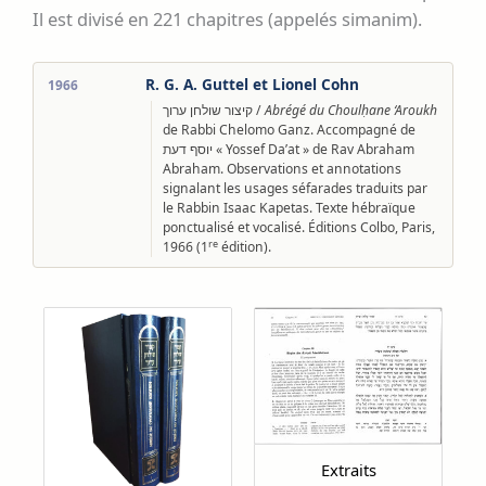
Il est divisé en 221 chapitres (appelés simanim).
R. G. A. Guttel et Lionel Cohn
1966
קיצור שולחן ערוך /
Abrégé du Choulḥane ‘Aroukh
de Rabbi Chelomo Ganz. Accompagné de
יוסף דעת « Yossef Da’at » de Rav Abraham
Abraham. Observations et annotations
signalant les usages séfarades traduits par
le Rabbin Isaac Kapetas. Texte hébraïque
ponctualisé et vocalisé. Éditions Colbo, Paris,
re
1966 (1
édition).
Extraits