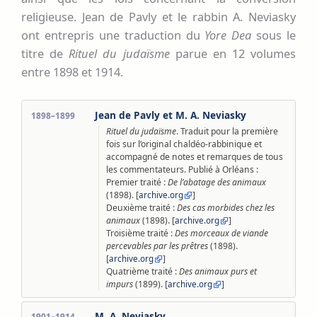
religieuse. Jean de Pavly et le rabbin A. Neviasky
ont entrepris une traduction du
Yore Dea
sous le
titre de
Rituel du judaïsme
parue en 12 volumes
entre 1898 et 1914.
Jean de Pavly et M. A. Neviasky
1898–1899
Rituel du judaïsme
. Traduit pour la première
fois sur l’original chaldéo-rabbinique et
accompagné de notes et remarques de tous
les commentateurs. Publié à Orléans :
Premier traité :
De l’abatage des animaux
(1898). [
]
archive.org
Deuxième traité :
Des cas morbides chez les
animaux
(1898). [
]
archive.org
Troisième traité :
Des morceaux de viande
percevables par les prêtres
(1898).
[
]
archive.org
Quatrième traité :
Des animaux purs et
impurs
(1899). [
]
archive.org
M. A. Neviasky
1901–1914